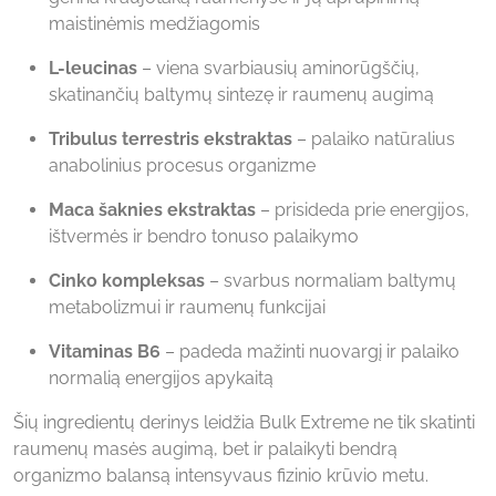
maistinėmis medžiagomis
L-leucinas
– viena svarbiausių aminorūgščių,
skatinančių baltymų sintezę ir raumenų augimą
Tribulus terrestris ekstraktas
– palaiko natūralius
anabolinius procesus organizme
Maca šaknies ekstraktas
– prisideda prie energijos,
ištvermės ir bendro tonuso palaikymo
Cinko kompleksas
– svarbus normaliam baltymų
metabolizmui ir raumenų funkcijai
Vitaminas B6
– padeda mažinti nuovargį ir palaiko
normalią energijos apykaitą
Šių ingredientų derinys leidžia Bulk Extreme ne tik skatinti
raumenų masės augimą, bet ir palaikyti bendrą
organizmo balansą intensyvaus fizinio krūvio metu.