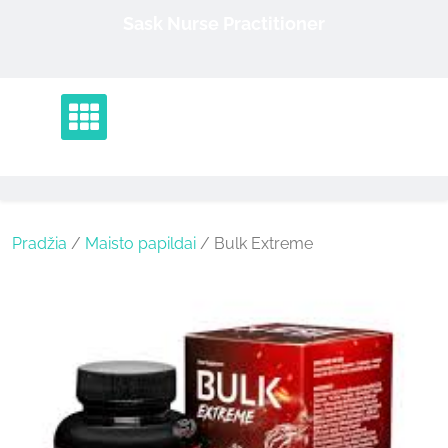
Skip
Sask Nurse Practitioner
to
content
Pradžia
/
Maisto papildai
/ Bulk Extreme