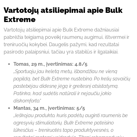
Vartotojų atsiliepimai apie Bulk
Extreme
Vartotojų atsiliepimai apie Bulk Extreme dažniausiai
pabrėžia teigiamą poveikį raumenų augimui, ištvermei ir
treniruočių kokybei. Daugelis pažymi, kad rezultatai
pasirodo palaipsniui, tačiau yra stabilūs ir ilgalaikiai.
Tomas, 29 m., įvertinimas: 4.8/5
„Sportuoju jau keletą metų, išbandžiau ne vieną
papildą, bet Bulk Extreme nustebino. Po kelių savaičių
pastebėjau didesnę jėgą ir greitesnį atsistatymą.
Patinka, kad sudėtis natūrali ir nejaučiu jokio
diskomforto.“
Mantas, 34 m., įvertinimas: 5/5
„Ieškojau produkto, kuris padėtų auginti raumenis be
agresyvių stimuliatorių. Bulk Extreme pateisino
lūkesčius – treniruotės tapo produktyvesnės, o