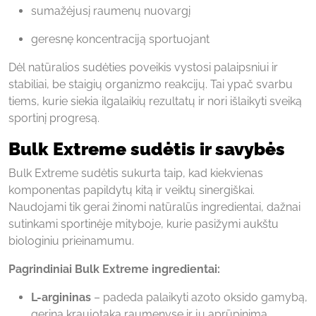
sumažėjusį raumenų nuovargį
geresnę koncentraciją sportuojant
Dėl natūralios sudėties poveikis vystosi palaipsniui ir
stabiliai, be staigių organizmo reakcijų. Tai ypač svarbu
tiems, kurie siekia ilgalaikių rezultatų ir nori išlaikyti sveiką
sportinį progresą.
Bulk Extreme sudėtis ir savybės
Bulk Extreme sudėtis sukurta taip, kad kiekvienas
komponentas papildytų kitą ir veiktų sinergiškai.
Naudojami tik gerai žinomi natūralūs ingredientai, dažnai
sutinkami sportinėje mityboje, kurie pasižymi aukštu
biologiniu prieinamumu.
Pagrindiniai Bulk Extreme ingredientai:
L-argininas
– padeda palaikyti azoto oksido gamybą,
gerina kraujotaką raumenyse ir jų aprūpinimą