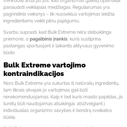
treniruotę arba po jos, kad organizmas galėtų optimaliai
panaudoti veikliąsias medžiagas. Reguliarumas yra
pagrindinis veiksnys – tik nuoseklus vartojimas leidžia
ingredientams veikti pilnu pajėgumu.
Svarbu suprasti, kad Bulk Extreme nėra stebuklinga
priemonė, o
pagalbinis įrankis
, kuris sustiprina
pastangas sportuojant ir laikantis aktyvaus gyvenimo
būdo.
Bulk Extreme vartojimo
kontraindikacijos
Nors Bulk Extreme yra sukurtas iš natūralių ingredientų,
tam tikrais atvejais jo vartojimas gali būti
nerekomenduojamas. Kaip ir bet kuris maisto papildas, jis
turėtų būti naudojamas atsakingai, atsižvelgiant į
individualias organizmo savybes ir bendrą sveikatos
būklę.