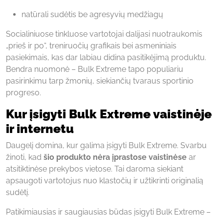
natūrali sudėtis be agresyvių medžiagų
Socialiniuose tinkluose vartotojai dalijasi nuotraukomis
„prieš ir po“, treniruočių grafikais bei asmeniniais
pasiekimais, kas dar labiau didina pasitikėjimą produktu.
Bendra nuomonė – Bulk Extreme tapo populiariu
pasirinkimu tarp žmonių, siekiančių tvaraus sportinio
progreso.
Kur įsigyti Bulk Extreme vaistinėje
ir internetu
Daugelį domina, kur galima įsigyti Bulk Extreme. Svarbu
žinoti, kad
šio produkto nėra įprastose vaistinėse
ar
atsitiktinėse prekybos vietose. Tai daroma siekiant
apsaugoti vartotojus nuo klastočių ir užtikrinti originalią
sudėtį.
Patikimiausias ir saugiausias būdas įsigyti Bulk Extreme –