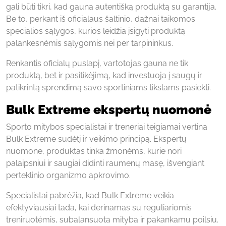
gali būti tikri, kad gauna autentišką produktą su garantija.
Be to, perkant iš oficialaus šaltinio, dažnai taikomos
specialios sąlygos, kurios leidžia įsigyti produktą
palankesnėmis sąlygomis nei per tarpininkus.
Renkantis oficialų puslapį, vartotojas gauna ne tik
produktą, bet ir pasitikėjimą, kad investuoja į saugų ir
patikrintą sprendimą savo sportiniams tikslams pasiekti.
Bulk Extreme ekspertų nuomonė
Sporto mitybos specialistai ir treneriai teigiamai vertina
Bulk Extreme sudėtį ir veikimo principą. Ekspertų
nuomone, produktas tinka žmonėms, kurie nori
palaipsniui ir saugiai didinti raumenų masę, išvengiant
perteklinio organizmo apkrovimo.
Specialistai pabrėžia, kad Bulk Extreme veikia
efektyviausiai tada, kai derinamas su reguliariomis
treniruotėmis, subalansuota mityba ir pakankamu poilsiu.