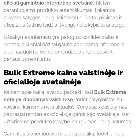
oficiali gamintojo internetinė svetainė
. Tik ten
garantuojama produkto autentiškumas, tinkamos
laikymo sąlygos ir originali formulė. Be to, pirkimas iš
oficialaus šaltinio leidžia išvengti nekokybiškų analogų.
Užsakymas internetu yra patogus, konfidencialus ir
greitas, o klientai dažnai gauna papildomą informaciją
apie naudojimą bei rekomendacijas, kaip pasiekti
geriausius rezultatus.
Bulk Extreme kaina vaistinėje ir
oficialioje svetainėje
Kalbant apie kainą, svarbu pabrėžti, kad
Bulk Extreme
nėra parduodamas vaistinėse
, todėl palyginimas su
vaistinių kainomis nėra aktualus. Geriausias pasiūlymas
paprastai randamas oficialioje gamintojo svetainėje, kur
užtikrinama produkto kokybė, saugumas ir originalumas.
Gamintojas orientuojasi į skaidrią politiką, todėl pirkėjai