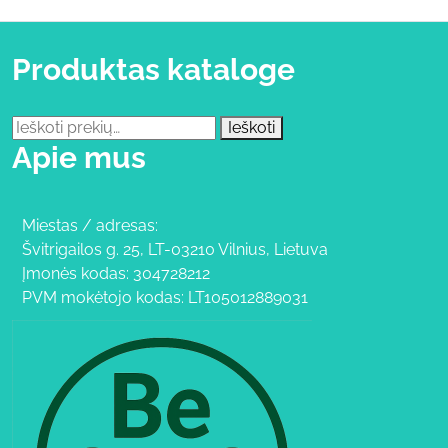
Produktas kataloge
Ieškoti:
Ieškoti
Apie mus
Miestas / adresas:
Švitrigailos g. 25, LT-03210 Vilnius, Lietuva
Įmonės kodas: 304728212
PVM mokėtojo kodas: LT105012889031