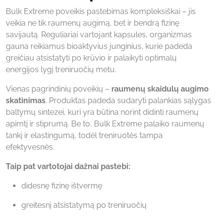
Bulk Extreme poveikis pastebimas kompleksiškai – jis
veikia ne tik raumenų augimą, bet ir bendrą fizinę
savijautą. Reguliariai vartojant kapsules, organizmas
gauna reikiamus bioaktyvius junginius, kurie padeda
greičiau atsistatyti po krūvio ir palaikyti optimalų
energijos lygį treniruočių metu.
Vienas pagrindinių poveikių –
raumenų skaidulų augimo
skatinimas
. Produktas padeda sudaryti palankias sąlygas
baltymų sintezei, kuri yra būtina norint didinti raumenų
apimtį ir stiprumą. Be to, Bulk Extreme palaiko raumenų
tankį ir elastingumą, todėl treniruotės tampa
efektyvesnės.
Taip pat vartotojai dažnai pastebi:
didesnę fizinę ištvermę
greitesnį atsistatymą po treniruočių