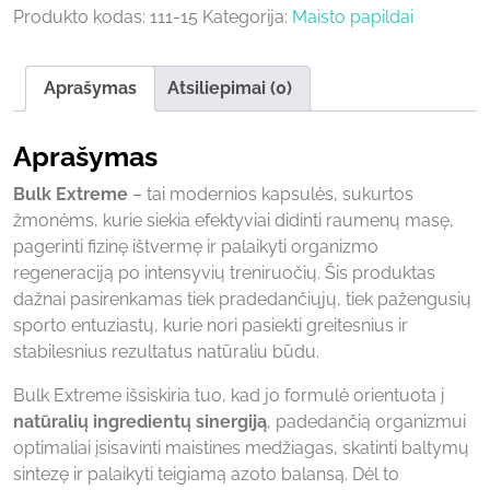
Produkto kodas:
111-15
Kategorija:
Maisto papildai
Aprašymas
Atsiliepimai (0)
Aprašymas
Bulk Extreme
– tai modernios kapsulės, sukurtos
žmonėms, kurie siekia efektyviai didinti raumenų masę,
pagerinti fizinę ištvermę ir palaikyti organizmo
regeneraciją po intensyvių treniruočių. Šis produktas
dažnai pasirenkamas tiek pradedančiųjų, tiek pažengusių
sporto entuziastų, kurie nori pasiekti greitesnius ir
stabilesnius rezultatus natūraliu būdu.
Bulk Extreme išsiskiria tuo, kad jo formulė orientuota į
natūralių ingredientų sinergiją
, padedančią organizmui
optimaliai įsisavinti maistines medžiagas, skatinti baltymų
sintezę ir palaikyti teigiamą azoto balansą. Dėl to