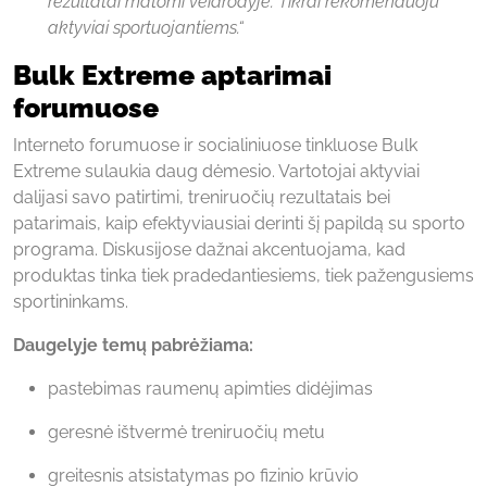
rezultatai matomi veidrodyje. Tikrai rekomenduoju
aktyviai sportuojantiems.“
Bulk Extreme aptarimai
forumuose
Interneto forumuose ir socialiniuose tinkluose Bulk
Extreme sulaukia daug dėmesio. Vartotojai aktyviai
dalijasi savo patirtimi, treniruočių rezultatais bei
patarimais, kaip efektyviausiai derinti šį papildą su sporto
programa. Diskusijose dažnai akcentuojama, kad
produktas tinka tiek pradedantiesiems, tiek pažengusiems
sportininkams.
Daugelyje temų pabrėžiama:
pastebimas raumenų apimties didėjimas
geresnė ištvermė treniruočių metu
greitesnis atsistatymas po fizinio krūvio