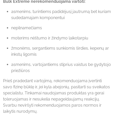
Bulk Extreme nerekomenduojama vartoti:
asmenims, turintiems padidėjusį jautrumą bet kuriam
sudedamajam komponentui
nepilnamečiams
moterims nėštumo ir žindymo laikotarpiu
žmonėms, sergantiems sunkiomis širdies, kepenų ar
inkstų ligomis
asmenims, vartojantiems stiprius vaistus be gydytojo
priežiūros
Prieš pradedant vartojimą, rekomenduojama įvertinti
savo fizinę būklę ir, jei kyla abejonių, pasitarti su sveikatos
specialistu. Tinkamai naudojamas produktas yra gerai
toleruojamas ir nesukelia nepageidaujamų reakcijų.
Svarbu neviršyti rekomenduojamos paros normos ir
laikytis nurodymų.