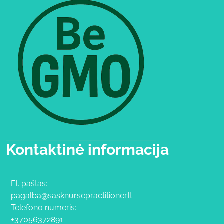
Kontaktinė informacija
El. paštas:
pagalba@sasknursepractitioner.lt
Telefono numeris:
+37056372891