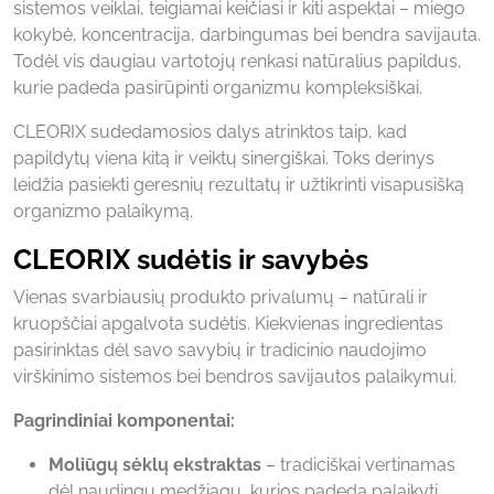
sistemos veiklai, teigiamai keičiasi ir kiti aspektai – miego
kokybė, koncentracija, darbingumas bei bendra savijauta.
Todėl vis daugiau vartotojų renkasi natūralius papildus,
kurie padeda pasirūpinti organizmu kompleksiškai.
CLEORIX sudedamosios dalys atrinktos taip, kad
papildytų viena kitą ir veiktų sinergiškai. Toks derinys
leidžia pasiekti geresnių rezultatų ir užtikrinti visapusišką
organizmo palaikymą.
CLEORIX sudėtis ir savybės
Vienas svarbiausių produkto privalumų – natūrali ir
kruopščiai apgalvota sudėtis. Kiekvienas ingredientas
pasirinktas dėl savo savybių ir tradicinio naudojimo
virškinimo sistemos bei bendros savijautos palaikymui.
Pagrindiniai komponentai:
Moliūgų sėklų ekstraktas
– tradiciškai vertinamas
dėl naudingų medžiagų, kurios padeda palaikyti