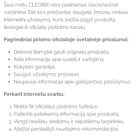
Šiuo metu CLEORIX nėra platinamas stacionariose
vaistinėse. Dėl šios priežasties daugelis žmonių renkasi
internetinį užsakymą, kuris leidžia įsigyti produktą
tiesiogiai iš oficialių platinimo kanalų.
Pagrindiniai pirkimo oficialioje svetainėje privalumai:
Didesnė tikimybė gauti originalų produktą.
Aiški informacija apie sudėtį ir vartojimą.
Kokybės garantija.
Saugus užsakymo procesas.
Naujausia informacija apie galiojančius pasiūlymus.
Perkant internetu svarbu:
Rinktis tik oficialius platinimo šaltinius.
Patikrinti pateikiamą informaciją apie produktą.
Vengti neaiškių skelbimų ir nepatikimų tarpininkų.
Atidžiai perskaityti naudojimo rekomendacijas.