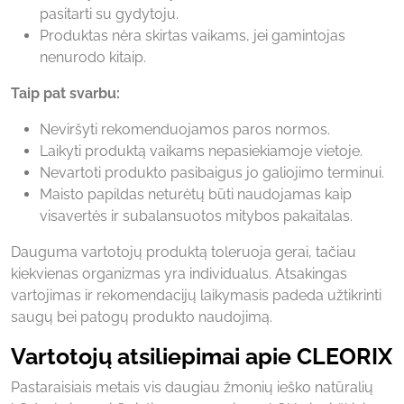
pasitarti su gydytoju.
Produktas nėra skirtas vaikams, jei gamintojas
nenurodo kitaip.
Taip pat svarbu:
Neviršyti rekomenduojamos paros normos.
Laikyti produktą vaikams nepasiekiamoje vietoje.
Nevartoti produkto pasibaigus jo galiojimo terminui.
Maisto papildas neturėtų būti naudojamas kaip
visavertės ir subalansuotos mitybos pakaitalas.
Dauguma vartotojų produktą toleruoja gerai, tačiau
kiekvienas organizmas yra individualus. Atsakingas
vartojimas ir rekomendacijų laikymasis padeda užtikrinti
saugų bei patogų produkto naudojimą.
Vartotojų atsiliepimai apie CLEORIX
Pastaraisiais metais vis daugiau žmonių ieško natūralių