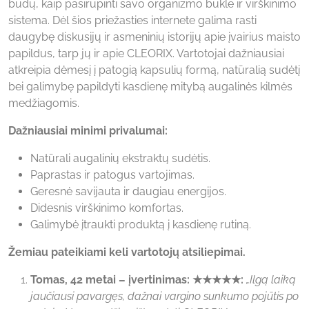
būdų, kaip pasirūpinti savo organizmo būkle ir virškinimo
sistema. Dėl šios priežasties internete galima rasti
daugybę diskusijų ir asmeninių istorijų apie įvairius maisto
papildus, tarp jų ir apie CLEORIX. Vartotojai dažniausiai
atkreipia dėmesį į patogią kapsulių formą, natūralią sudėtį
bei galimybę papildyti kasdienę mitybą augalinės kilmės
medžiagomis.
Dažniausiai minimi privalumai:
Natūrali augalinių ekstraktų sudėtis.
Paprastas ir patogus vartojimas.
Geresnė savijauta ir daugiau energijos.
Didesnis virškinimo komfortas.
Galimybė įtraukti produktą į kasdienę rutiną.
Žemiau pateikiami keli vartotojų atsiliepimai.
Tomas, 42 metai – įvertinimas: ★★★★★:
„Ilgą laiką
jaučiausi pavargęs, dažnai vargino sunkumo pojūtis po