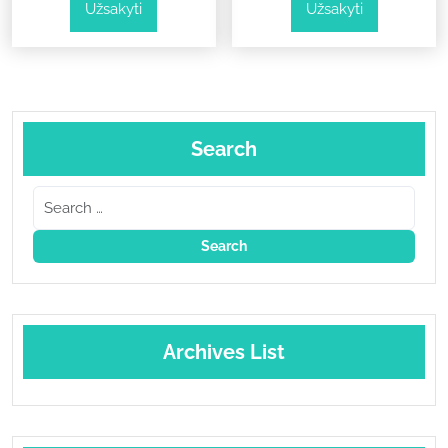
Užsakyti
Užsakyti
was:
is:
was:
is:
78,00 €.
39,00 €.
78,00 €.
39,00 €.
Search
Archives List