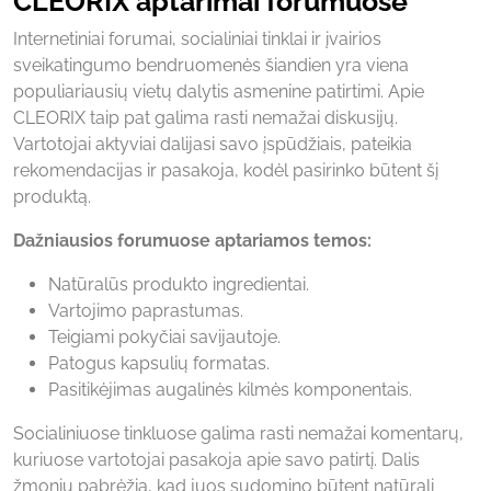
CLEORIX aptarimai forumuose
Internetiniai forumai, socialiniai tinklai ir įvairios
sveikatingumo bendruomenės šiandien yra viena
populiariausių vietų dalytis asmenine patirtimi. Apie
CLEORIX taip pat galima rasti nemažai diskusijų.
Vartotojai aktyviai dalijasi savo įspūdžiais, pateikia
rekomendacijas ir pasakoja, kodėl pasirinko būtent šį
produktą.
Dažniausios forumuose aptariamos temos:
Natūralūs produkto ingredientai.
Vartojimo paprastumas.
Teigiami pokyčiai savijautoje.
Patogus kapsulių formatas.
Pasitikėjimas augalinės kilmės komponentais.
Socialiniuose tinkluose galima rasti nemažai komentarų,
kuriuose vartotojai pasakoja apie savo patirtį. Dalis
žmonių pabrėžia, kad juos sudomino būtent natūrali