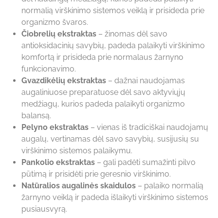
normalią virškinimo sistemos veiklą ir prisideda prie
organizmo švaros.
Čiobrelių ekstraktas
– žinomas dėl savo
antioksidacinių savybių, padeda palaikyti virškinimo
komfortą ir prisideda prie normalaus žarnyno
funkcionavimo.
Gvazdikėlių ekstraktas
– dažnai naudojamas
augaliniuose preparatuose dėl savo aktyviųjų
medžiagų, kurios padeda palaikyti organizmo
balansą.
Pelyno ekstraktas
– vienas iš tradiciškai naudojamų
augalų, vertinamas dėl savo savybių, susijusių su
virškinimo sistemos palaikymu.
Pankolio ekstraktas
– gali padėti sumažinti pilvo
pūtimą ir prisidėti prie geresnio virškinimo.
Natūralios augalinės skaidulos
– palaiko normalią
žarnyno veiklą ir padeda išlaikyti virškinimo sistemos
pusiausvyrą.