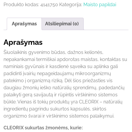
Produkto kodas:
4141750
Kategorija:
Maisto papildai
Aprašymas
Atsiliepimai (0)
Aprašymas
Šiuolaikinis gyvenimo būdas, dažnos kelionės,
nepakankamai termiškai apdorotas maistas, kontaktas su
naminiais gyvūnais ir kasdienė sąveika su aplinka gali
padidinti įvairių nepageidaujamų mikroorganizmų
patekimo į organizmą riziką. Dėl šios priežasties vis
daugiau žmonių ieško natūralių sprendimų, padedančių
palaikyti gerą savijautą ir rūpintis virškinimo sistemos
būkle. Vienas iš tokių produktų yra CLEORIX – natūralių
ingredientų pagrindu sukurtos kapsulės, skirtos
organizmo švarai ir virškinimo sistemos palaikymui.
CLEORIX sukurtas žmonėms, kurie: