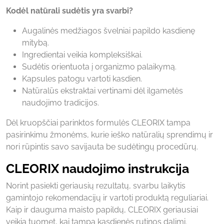
Kodėl natūrali sudėtis yra svarbi?
Augalinės medžiagos švelniai papildo kasdienę
mitybą.
Ingredientai veikia kompleksiškai.
Sudėtis orientuota į organizmo palaikymą.
Kapsules patogu vartoti kasdien.
Natūralūs ekstraktai vertinami dėl ilgametės
naudojimo tradicijos.
Dėl kruopščiai parinktos formulės CLEORIX tampa
pasirinkimu žmonėms, kurie ieško natūralių sprendimų ir
nori rūpintis savo savijauta be sudėtingų procedūrų.
CLEORIX naudojimo instrukcija
Norint pasiekti geriausių rezultatų, svarbu laikytis
gamintojo rekomendacijų ir vartoti produktą reguliariai.
Kaip ir dauguma maisto papildų, CLEORIX geriausiai
veikia tuomet, kai tampa kasdienės rutinos dalimi.