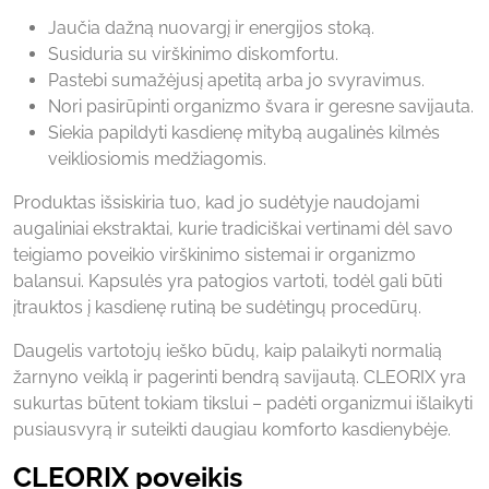
Jaučia dažną nuovargį ir energijos stoką.
Susiduria su virškinimo diskomfortu.
Pastebi sumažėjusį apetitą arba jo svyravimus.
Nori pasirūpinti organizmo švara ir geresne savijauta.
Siekia papildyti kasdienę mitybą augalinės kilmės
veikliosiomis medžiagomis.
Produktas išsiskiria tuo, kad jo sudėtyje naudojami
augaliniai ekstraktai, kurie tradiciškai vertinami dėl savo
teigiamo poveikio virškinimo sistemai ir organizmo
balansui. Kapsulės yra patogios vartoti, todėl gali būti
įtrauktos į kasdienę rutiną be sudėtingų procedūrų.
Daugelis vartotojų ieško būdų, kaip palaikyti normalią
žarnyno veiklą ir pagerinti bendrą savijautą. CLEORIX yra
sukurtas būtent tokiam tikslui – padėti organizmui išlaikyti
pusiausvyrą ir suteikti daugiau komforto kasdienybėje.
CLEORIX poveikis