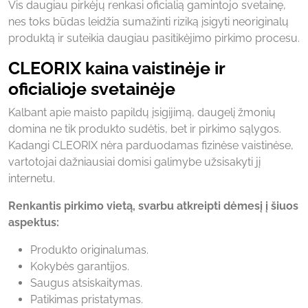
Vis daugiau pirkėjų renkasi oficialią gamintojo svetainę,
nes toks būdas leidžia sumažinti riziką įsigyti neoriginalų
produktą ir suteikia daugiau pasitikėjimo pirkimo procesu.
CLEORIX kaina vaistinėje ir
oficialioje svetainėje
Kalbant apie maisto papildų įsigijimą, daugelį žmonių
domina ne tik produkto sudėtis, bet ir pirkimo sąlygos.
Kadangi CLEORIX nėra parduodamas fizinėse vaistinėse,
vartotojai dažniausiai domisi galimybe užsisakyti jį
internetu.
Renkantis pirkimo vietą, svarbu atkreipti dėmesį į šiuos
aspektus:
Produkto originalumas.
Kokybės garantijos.
Saugus atsiskaitymas.
Patikimas pristatymas.