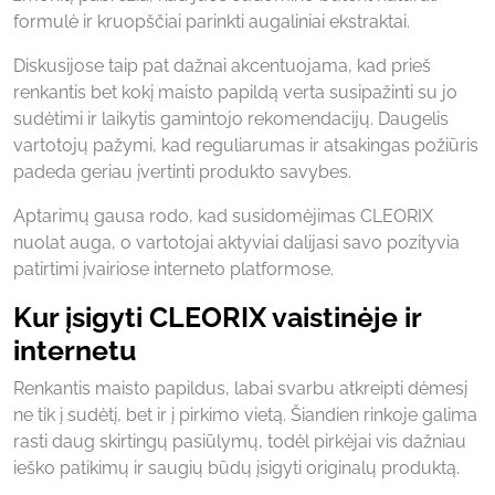
formulė ir kruopščiai parinkti augaliniai ekstraktai.
Diskusijose taip pat dažnai akcentuojama, kad prieš
renkantis bet kokį maisto papildą verta susipažinti su jo
sudėtimi ir laikytis gamintojo rekomendacijų. Daugelis
vartotojų pažymi, kad reguliarumas ir atsakingas požiūris
padeda geriau įvertinti produkto savybes.
Aptarimų gausa rodo, kad susidomėjimas CLEORIX
nuolat auga, o vartotojai aktyviai dalijasi savo pozityvia
patirtimi įvairiose interneto platformose.
Kur įsigyti CLEORIX vaistinėje ir
internetu
Renkantis maisto papildus, labai svarbu atkreipti dėmesį
ne tik į sudėtį, bet ir į pirkimo vietą. Šiandien rinkoje galima
rasti daug skirtingų pasiūlymų, todėl pirkėjai vis dažniau
ieško patikimų ir saugių būdų įsigyti originalų produktą.