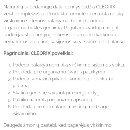
Natūralių sudedamųjų dalių derinys leidžia CLEORIX
veikti kompleksiškai. Produkto formulė orientuota ne tik į
virškinimo sistemos palaikymą, bet ir į bendros
organizmo būklės gerinimą. Reguliarus vartojimas gali
padėti jaustis energingesniems ir sumažinti kai kuriuos
nemalonius pojūčius, susijusius su virškinimo disbalansu.
Pagrindiniai CLEORIX poveikiai:
Padeda palaikyti normalią virškinimo sistemos veiklą.
Prisideda prie organizmo švaros palaikymo.
Padeda sumažinti pilvo diskomfortą ir sunkumo
jausmą.
Skatina geresnę savijautą ir energijos lygį.
Palaiko natūralią organizmo apsaugą.
Prisideda prie normalaus maistinių medžiagų
įsisavinimo.
Daugelis žmonių pastebi, kad pagerėjus virškinimo