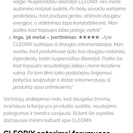
valgio. Nusprendžiau išbandyti CLEORIX, nes mane
sudomino natūrali sudėtis. Po kelių savaičių vartojimo
pastebėjau, kad jaučiuosi geriau, atsirado daugiau
energijos, o virškinimas tapo komfortiškesnis. Man
patiko, kad kapsules labai patogu vartoti.“
Inga, 36 metai – įvertinimas: ★★★★★:
„Apie
CLEORIX sužinojau iš draugės rekomendacijos. Man
svarbu, kad produktuose būtų kuo daugiau natūralių
ingredientų, todėl nusprendžiau išbandyti. Patiko tai,
kad kapsulės nesudėtingai įsiliejo į mano kasdienę
rutiną. Po tam tikro laiko pastebėjau teigiamus
pokyčius savijautoje ir dabar rekomenduoju šį
produktą savo artimiesiems.“
Vartotojų atsiliepimai rodo, kad daugeliui žmonių
svarbiausi kriterijai yra produkto sudėtis, naudojimo
patogumas ir bendra savijauta. Būtent šie aspektai
dažniausiai minimi kalbant apie CLEORIX.