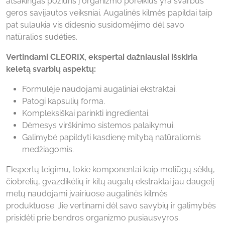
atsakingas požiūris į organizmo poreikius yra svarbūs
geros savijautos veiksniai. Augalinės kilmės papildai taip
pat sulaukia vis didesnio susidomėjimo dėl savo
natūralios sudėties.
Vertindami CLEORIX, ekspertai dažniausiai išskiria
keletą svarbių aspektų:
Formulėje naudojami augaliniai ekstraktai.
Patogi kapsulių forma.
Kompleksiškai parinkti ingredientai.
Dėmesys virškinimo sistemos palaikymui.
Galimybė papildyti kasdienę mitybą natūraliomis
medžiagomis.
Ekspertų teigimu, tokie komponentai kaip moliūgų sėklų,
čiobrelių, gvazdikėlių ir kitų augalų ekstraktai jau daugelį
metų naudojami įvairiuose augalinės kilmės
produktuose. Jie vertinami dėl savo savybių ir galimybės
prisidėti prie bendros organizmo pusiausvyros.