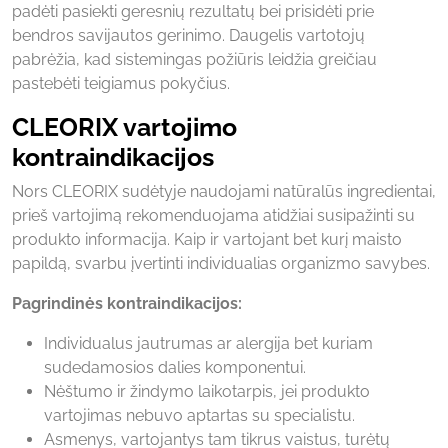
padėti pasiekti geresnių rezultatų bei prisidėti prie
bendros savijautos gerinimo. Daugelis vartotojų
pabrėžia, kad sistemingas požiūris leidžia greičiau
pastebėti teigiamus pokyčius.
CLEORIX vartojimo
kontraindikacijos
Nors CLEORIX sudėtyje naudojami natūralūs ingredientai,
prieš vartojimą rekomenduojama atidžiai susipažinti su
produkto informacija. Kaip ir vartojant bet kurį maisto
papildą, svarbu įvertinti individualias organizmo savybes.
Pagrindinės kontraindikacijos:
Individualus jautrumas ar alergija bet kuriam
sudedamosios dalies komponentui.
Nėštumo ir žindymo laikotarpis, jei produkto
vartojimas nebuvo aptartas su specialistu.
Asmenys, vartojantys tam tikrus vaistus, turėtų