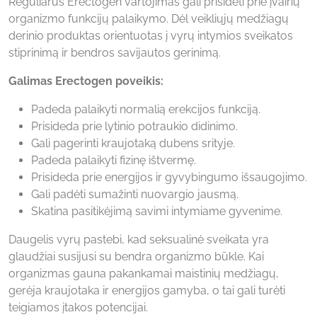
Reguliarus Erectogen vartojimas gali prisidėti prie įvairių
organizmo funkcijų palaikymo. Dėl veikliųjų medžiagų
derinio produktas orientuotas į vyrų intymios sveikatos
stiprinimą ir bendros savijautos gerinimą.
Galimas Erectogen poveikis:
Padeda palaikyti normalią erekcijos funkciją.
Prisideda prie lytinio potraukio didinimo.
Gali pagerinti kraujotaką dubens srityje.
Padeda palaikyti fizinę ištvermę.
Prisideda prie energijos ir gyvybingumo išsaugojimo.
Gali padėti sumažinti nuovargio jausmą.
Skatina pasitikėjimą savimi intymiame gyvenime.
Daugelis vyrų pastebi, kad seksualinė sveikata yra
glaudžiai susijusi su bendra organizmo būkle. Kai
organizmas gauna pakankamai maistinių medžiagų,
gerėja kraujotaka ir energijos gamyba, o tai gali turėti
teigiamos įtakos potencijai.