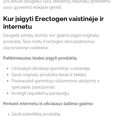
yra aktuali daugeliui vyrų, ieškančių natūralių sprendimų
savo gyvenimo kokybei gerinti.
Kur įsigyti Erectogen vaistinėje ir
internetu
Daugelis pirkėjų domisi, kur galima įsigyti originalų
produktą. Šiuo metu Erectogen nėra platinamas
stacionariose vaistinėse.
Patikimiausias būdas įsigyti produktą:
Užsisakyti oficialioje gamintojo svetainėje.
Gauti originalų produktą tiesiai iš tiekėjo.
Pasinaudoti gamintojo siūlomomis akcijomis ir
specialiais pasiūlymais.
Išvengti nepatikimų pardavėjų.
Perkant internetu iš oficialaus šaltinio galima:
Gauti autentišką produktą.