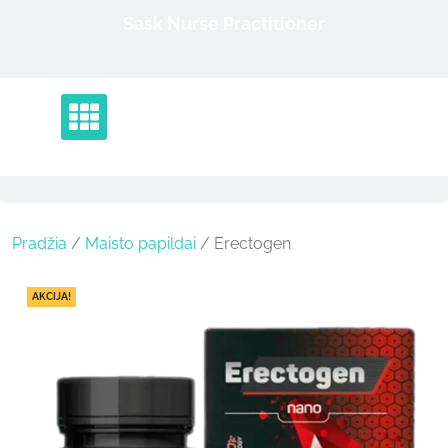
Skip
Sask Nurse Practitioner
to
content
Pradžia
/
Maisto papildai
/ Erectogen
AKCIJA!