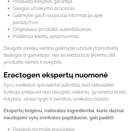
Produkto kokybės garantija.
Saugus užsakymo procesas.
Galimybė gauti naujausią informaciją apie
pasiūlymus.
Originalaus produkto autentiškumas.
Patikimas klientų aptarnavimas.
Daugelis pirkėjų vertina galimybę užsisakyti produktą
tiesiogiai iš gamintojo, nes tai leidžia būti tikriems dėl
produkto kilmės ir kokybės.
Erectogen ekspertų nuomonė
Vyrų sveikatos specialistai pabrėžia, kad seksualinė
funkcija priklauso nuo daugelio veiksnių: gyvenimo būdo,
mitybos, streso lygio ir bendros sveikatos būklės.
Ekspertų teigimu, natūralūs ingredientai, kurie dažnai
naudojami vyrų sveikatos papilduose, gali padėti:
Palaikyti normalią kraujotaką.