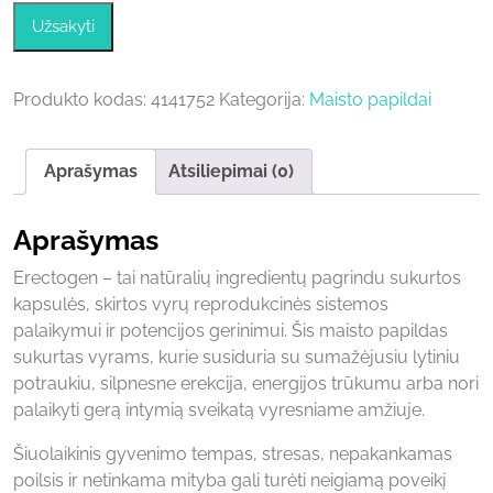
was:
is:
Užsakyti
25,00 €.
5,00 €.
Produkto kodas:
4141752
Kategorija:
Maisto papildai
Aprašymas
Atsiliepimai (0)
Aprašymas
Erectogen – tai natūralių ingredientų pagrindu sukurtos
kapsulės, skirtos vyrų reprodukcinės sistemos
palaikymui ir potencijos gerinimui. Šis maisto papildas
sukurtas vyrams, kurie susiduria su sumažėjusiu lytiniu
potraukiu, silpnesne erekcija, energijos trūkumu arba nori
palaikyti gerą intymią sveikatą vyresniame amžiuje.
Šiuolaikinis gyvenimo tempas, stresas, nepakankamas
poilsis ir netinkama mityba gali turėti neigiamą poveikį