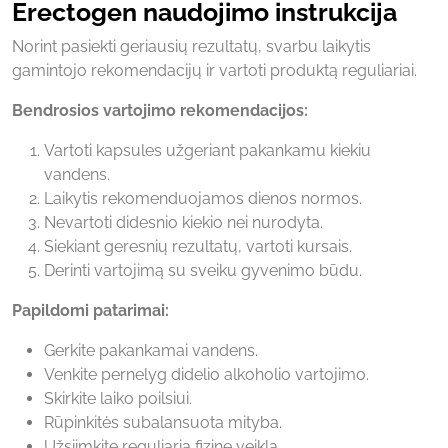
Erectogen naudojimo instrukcija
Norint pasiekti geriausių rezultatų, svarbu laikytis
gamintojo rekomendacijų ir vartoti produktą reguliariai.
Bendrosios vartojimo rekomendacijos:
Vartoti kapsules užgeriant pakankamu kiekiu
vandens.
Laikytis rekomenduojamos dienos normos.
Nevartoti didesnio kiekio nei nurodyta.
Siekiant geresnių rezultatų, vartoti kursais.
Derinti vartojimą su sveiku gyvenimo būdu.
Papildomi patarimai:
Gerkite pakankamai vandens.
Venkite pernelyg didelio alkoholio vartojimo.
Skirkite laiko poilsiui.
Rūpinkitės subalansuota mityba.
Užsiimkite reguliaria fizine veikla.