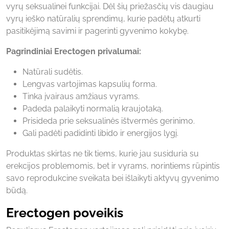
vyrų seksualinei funkcijai. Dėl šių priežasčių vis daugiau
vyrų ieško natūralių sprendimų, kurie padėtų atkurti
pasitikėjimą savimi ir pagerinti gyvenimo kokybę.
Pagrindiniai Erectogen privalumai:
Natūrali sudėtis.
Lengvas vartojimas kapsulių forma.
Tinka įvairaus amžiaus vyrams.
Padeda palaikyti normalią kraujotaką.
Prisideda prie seksualinės ištvermės gerinimo.
Gali padėti padidinti libido ir energijos lygį.
Produktas skirtas ne tik tiems, kurie jau susiduria su
erekcijos problemomis, bet ir vyrams, norintiems rūpintis
savo reprodukcine sveikata bei išlaikyti aktyvų gyvenimo
būdą.
Erectogen poveikis