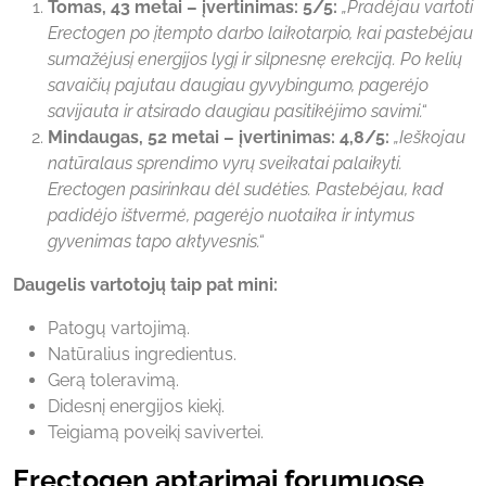
Tomas, 43 metai – įvertinimas: 5/5:
„Pradėjau vartoti
Erectogen po įtempto darbo laikotarpio, kai pastebėjau
sumažėjusį energijos lygį ir silpnesnę erekciją. Po kelių
savaičių pajutau daugiau gyvybingumo, pagerėjo
savijauta ir atsirado daugiau pasitikėjimo savimi.“
Mindaugas, 52 metai – įvertinimas: 4,8/5:
„Ieškojau
natūralaus sprendimo vyrų sveikatai palaikyti.
Erectogen pasirinkau dėl sudėties. Pastebėjau, kad
padidėjo ištvermė, pagerėjo nuotaika ir intymus
gyvenimas tapo aktyvesnis.“
Daugelis vartotojų taip pat mini:
Patogų vartojimą.
Natūralius ingredientus.
Gerą toleravimą.
Didesnį energijos kiekį.
Teigiamą poveikį savivertei.
Erectogen aptarimai forumuose