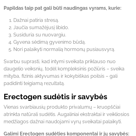
Papildas taip pat gali būti naudingas vyrams, kurie:
Dažnai patiria stresą.
Jaučia sumažėjusį libido.
Susiduria su nuovargiu.
Gyvena sėdimą gyvenimo būdą.
Nori palaikyti normalią hormonų pusiausvyrą.
Svarbu suprasti, kad intymi sveikata priklauso nuo
daugelio veiksnių, todėl kompleksinis požiūris – sveika
mityba, fizinis aktyvumas ir kokybiškas poilsis – gali
padidinti teigiamą rezultatą.
Erectogen sudėtis ir savybės
Vienas svarbiausių produkto privalumų – kruopščiai
atrinkta natūrali sudėtis. Augaliniai ekstraktai ir veikliosios
medžiagos dažnai naudojami vyrų sveikatai palaikyti.
Galimi Erectogen sudėties komponentai ir jų savybės: