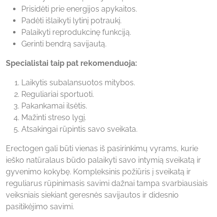
Prisidėti prie energijos apykaitos.
Padėti išlaikyti lytinį potraukį.
Palaikyti reprodukcinę funkciją.
Gerinti bendrą savijautą.
Specialistai taip pat rekomenduoja:
Laikytis subalansuotos mitybos.
Reguliariai sportuoti.
Pakankamai ilsėtis.
Mažinti streso lygį.
Atsakingai rūpintis savo sveikata.
Erectogen gali būti vienas iš pasirinkimų vyrams, kurie
ieško natūralaus būdo palaikyti savo intymią sveikatą ir
gyvenimo kokybę. Kompleksinis požiūris į sveikatą ir
reguliarus rūpinimasis savimi dažnai tampa svarbiausiais
veiksniais siekiant geresnės savijautos ir didesnio
pasitikėjimo savimi.