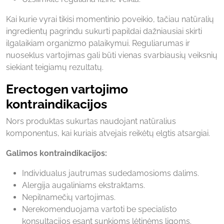
Kai kurie vyrai tikisi momentinio poveikio, tačiau natūralių
ingredientų pagrindu sukurti papildai dažniausiai skirti
ilgalaikiam organizmo palaikymui. Reguliarumas ir
nuoseklus vartojimas gali būti vienas svarbiausių veiksnių
siekiant teigiamų rezultatų.
Erectogen vartojimo
kontraindikacijos
Nors produktas sukurtas naudojant natūralius
komponentus, kai kuriais atvejais reikėtų elgtis atsargiai.
Galimos kontraindikacijos:
Individualus jautrumas sudedamosioms dalims.
Alergija augaliniams ekstraktams.
Nepilnamečių vartojimas.
Nerekomenduojama vartoti be specialisto
konsultacijos esant sunkioms lėtinėms ligoms.