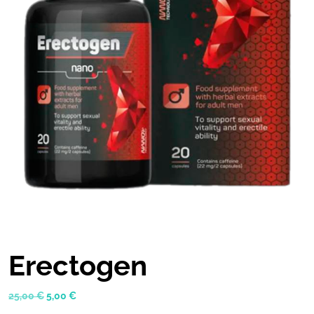
Erectogen
Original
Current
25,00
€
5,00
€
price
price