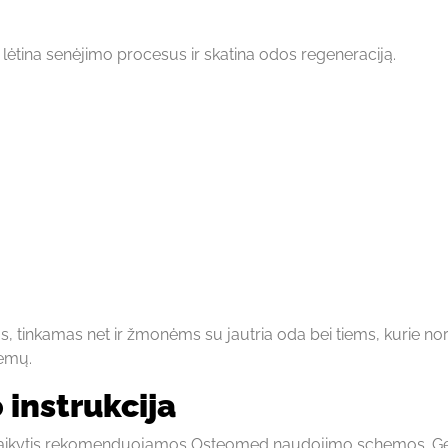
lėtina senėjimo procesus ir skatina odos regeneraciją.
 tinkamas net ir žmonėms su jautria oda bei tiems, kurie nor
lemų.
instrukcija
bu laikytis rekomenduojamos Osteomed naudojimo schemos. Ge