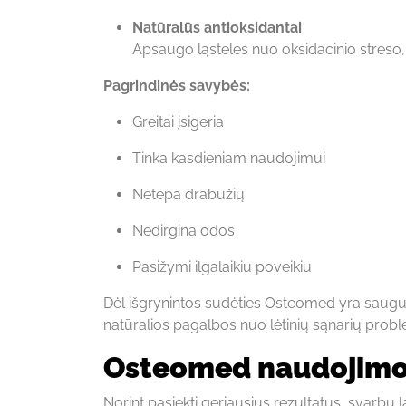
Natūralūs antioksidantai
Apsaugo ląsteles nuo oksidacinio streso, 
Pagrindinės savybės:
Greitai įsigeria
Tinka kasdieniam naudojimui
Netepa drabužių
Nedirgina odos
Pasižymi ilgalaikiu poveikiu
Dėl išgrynintos sudėties Osteomed yra saugus,
natūralios pagalbos nuo lėtinių sąnarių prob
Osteomed naudojimo 
Norint pasiekti geriausius rezultatus, svar