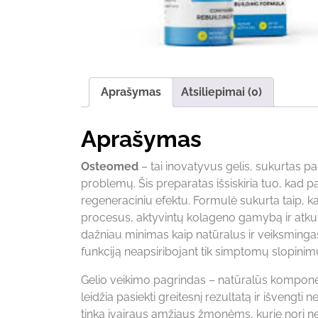
Aprašymas
Atsiliepimai (0)
Aprašymas
Osteomed
– tai inovatyvus gelis, sukurtas 
problemų. Šis preparatas išsiskiria tuo, kad pa
regeneraciniu efektu. Formulė sukurta taip, ka
procesus, aktyvintų kolageno gamybą ir atku
dažniau minimas kaip natūralus ir veiksming
funkciją neapsiribojant tik simptomų slopinim
Gelio veikimo pagrindas – natūralūs komponenta
leidžia pasiekti greitesnį rezultatą ir išven
tinka įvairaus amžiaus žmonėms, kurie nori ne 