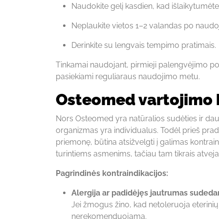
Naudokite gelį kasdien, kad išlaikytumėt
Neplaukite vietos 1–2 valandas po naudo
Derinkite su lengvais tempimo pratimais.
Tinkamai naudojant, pirmieji palengvėjimo požym
pasiekiami reguliaraus naudojimo metu.
Osteomed vartojimo k
Nors Osteomed yra natūralios sudėties ir daug
organizmas yra individualus. Todėl prieš prad
priemonę, būtina atsižvelgti į galimas kontrai
turintiems asmenims, tačiau tam tikrais atveja
Pagrindinės kontraindikacijos:
Alergija ar padidėjęs jautrumas sud
Jei žmogus žino, kad netoleruoja eterinių a
nerekomenduojama.