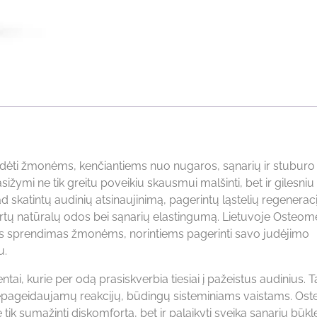
padėti žmonėms, kenčiantiems nuo nugaros, sąnarių ir stuburo
sižymi ne tik greitu poveikiu skausmui malšinti, bet ir gilesniu
d skatintų audinių atsinaujinimą, pagerintų ląstelių regenerac
rtų natūralų odos bei sąnarių elastingumą. Lietuvoje Osteom
as sprendimas žmonėms, norintiems pagerinti savo judėjimo
u.
i, kurie per odą prasiskverbia tiesiai į pažeistus audinius. T
gti nepageidaujamų reakcijų, būdingų sisteminiams vaistams. O
tik sumažinti diskomfortą, bet ir palaikyti sveiką sąnarių būkl