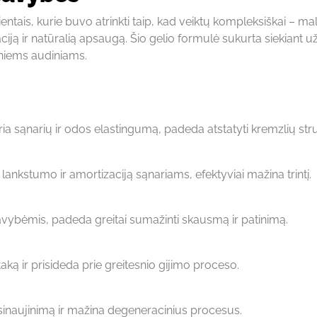
tais, kurie buvo atrinkti taip, kad veiktų kompleksiškai – mal
iją ir natūralią apsaugą. Šio gelio formulė sukurta siekiant užt
sniems audiniams.
a sąnarių ir odos elastingumą, padeda atstatyti kremzlių stru
lankstumo ir amortizaciją sąnariams, efektyviai mažina trintį.
vybėmis, padeda greitai sumažinti skausmą ir patinimą.
taką ir prisideda prie greitesnio gijimo proceso.
tsinaujinimą ir mažina degeneracinius procesus.