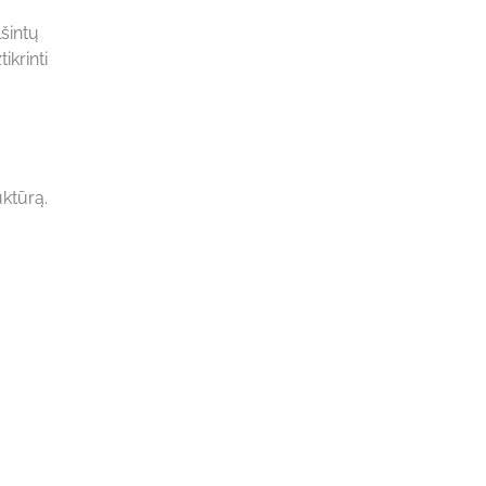
šintų
ikrinti
ktūrą.