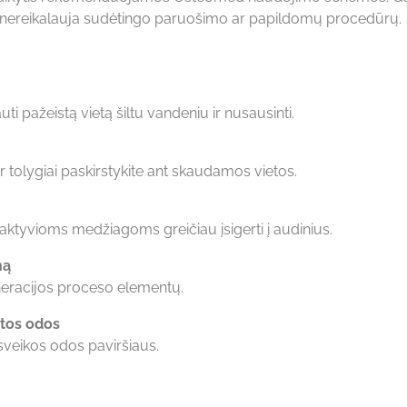
es nereikalauja sudėtingo paruošimo ar papildomų procedūrų.
i pažeistą vietą šiltu vandeniu ir nusausinti.
ir tolygiai paskirstykite ant skaudamos vietos.
ktyvioms medžiagoms greičiau įsigerti į audinius.
ną
neracijos proceso elementų.
stos odos
 sveikos odos paviršiaus.