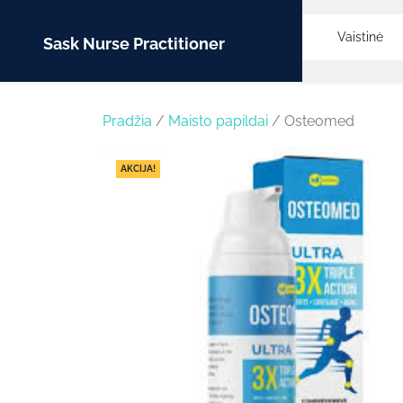
Skip
to
Vaistinė
Sask Nurse Practitioner
content
Pradžia
/
Maisto papildai
/ Osteomed
AKCIJA!