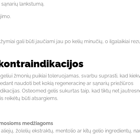
e sąnarių lankstumą.
jimo.
iai gali būti jaučiami jau po kelių minučių, o ilgalaikiai rezu
ontraindikacijos
eliui žmonių puikiai toleruojamas, svarbu suprasti, kad kiek
edant naudoti bet kokią regeneracinę ar sąnarių priežiūros
ndikacijas. Osteomed gelis sukurtas taip, kad tiktų net jautres
is reikėtų būti atsargiems.
edamosioms medžiagoms
liejų, žolelių ekstraktų, mentolio ar kitų gelio ingredientų, na