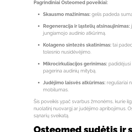
Pagrindiniai Osteomed poveikiai:
Skausmo mažinimas:
gelis padeda sumaž
Regeneracija ir ląstelių atsinaujinimas:
jungiamojo audinio atkūrimą.
Kolageno sintezės skatinimas:
tai paded
tolesnio nusidėvėjimo.
Mikrocirkuliacijos gerinimas:
padidėjusi 
pagerina audinių mitybą.
Judėjimo laisvės atkūrimas:
reguliariai 
mobilumas.
Šis poveikis ypač svarbus žmonėms, kurie ilgą
nuolatinį nuovargį ar judėjimo apribojimus. 
sąnarių sveikatą.
Osteomed sudėtis ir 