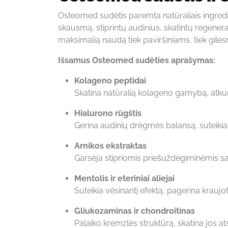
Osteomed sudėtis paremta natūraliais ingredien
skausmą, stiprintų audinius, skatintų regenerac
maksimalią naudą tiek paviršiniams, tiek gile
Išsamus Osteomed sudėties aprašymas:
Kolageno peptidai
Skatina natūralią kolageno gamybą, atkuri
Hialurono rūgštis
Gerina audinių drėgmės balansą, suteikia 
Arnikos ekstraktas
Garsėja stipriomis priešuždegiminėmis sa
Mentolis ir eteriniai aliejai
Suteikia vėsinantį efektą, pagerina kraujo
Gliukozaminas ir chondroitinas
Palaiko kremzlės struktūrą, skatina jos a