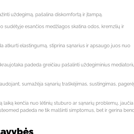
inti uždegimą, pašalina diskomfortą ir įtampą.
jo sudėtyje esančios medžiagos skatina odos, kremzlių ir
a atkurti elastingumą, stiprina sąnarius ir apsaugo juos nuo
kraujotaka padeda greičiau pašalinti uždegiminius mediatoriu
naudojant, sumažėja sąnarių traškėjimas, sustingimas, pagerė
 laiką kenčia nuo lėtinių stuburo ar sąnarių problemų, jaučia
Osteomed padeda ne tik malšinti simptomus, bet ir gerina ben
savybės