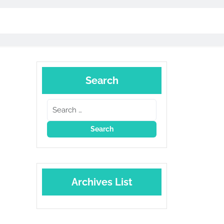
Search
Archives List