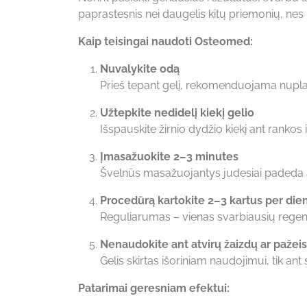
paprastesnis nei daugelis kitų priemonių, n
Kaip teisingai naudoti Osteomed:
Nuvalykite odą
Prieš tepant gelį, rekomenduojama nuplaut
Užtepkite nedidelį kiekį gelio
Išspauskite žirnio dydžio kiekį ant rankos 
Įmasažuokite 2–3 minutes
Švelnūs masažuojantys judesiai padeda a
Procedūrą kartokite 2–3 kartus per die
Reguliarumas – vienas svarbiausių rege
Nenaudokite ant atvirų žaizdų ar pažei
Gelis skirtas išoriniam naudojimui, tik ant
Patarimai geresniam efektui: