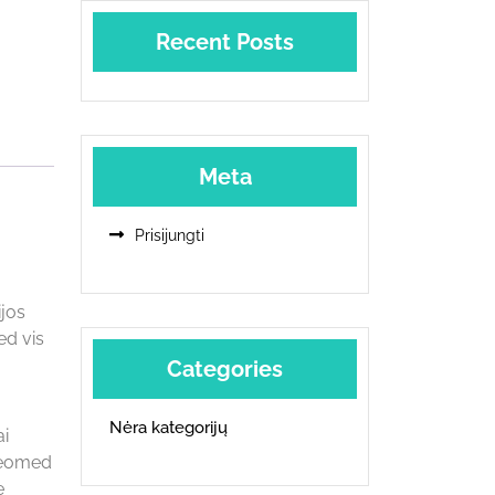
Recent Posts
Meta
Prisijungti
ijos
ed vis
Categories
Nėra kategorijų
ai
steomed
ę