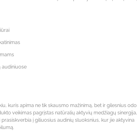
iūrai
skatinimas
ausmams
ą audiniuose
u, kuris apima ne tik skausmo mažinimą, bet ir gilesnius odo
kto veikimas pagrįstas natūralių aktyvių medžiagų sinergija,
ai prasiskverbia į giliuosius audinių sluoksnius, kur jie aktyvina
bilumą.