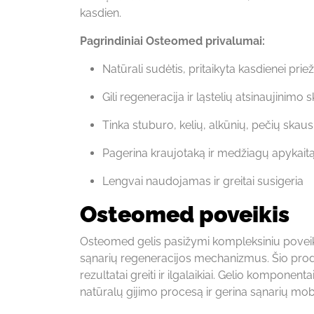
kasdien.
Pagrindiniai Osteomed privalumai:
Natūrali sudėtis, pritaikyta kasdienei priež
Gili regeneracija ir ląstelių atsinaujinimo 
Tinka stuburo, kelių, alkūnių, pečių sk
Pagerina kraujotaką ir medžiagų apykait
Lengvai naudojamas ir greitai susigeria
Osteomed poveikis
Osteomed gelis pasižymi kompleksiniu poveiki
sąnarių regeneracijos mechanizmus. Šio produ
rezultatai greiti ir ilgalaikiai. Gelio komponent
natūralų gijimo procesą ir gerina sąnarių mo