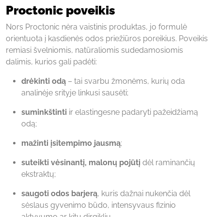
Proctonic poveikis
Nors Proctonic nėra vaistinis produktas, jo formulė
orientuota į kasdienės odos priežiūros poreikius. Poveikis
remiasi švelniomis, natūraliomis sudedamosiomis
dalimis, kurios gali padėti:
drėkinti odą
– tai svarbu žmonėms, kurių oda
analinėje srityje linkusi sausėti;
suminkštinti
ir elastingesne padaryti pažeidžiamą
odą;
mažinti įsitempimo jausmą
;
suteikti vėsinantį, malonų pojūtį
dėl raminančių
ekstraktų;
saugoti odos barjerą
, kuris dažnai nukenčia dėl
sėslaus gyvenimo būdo, intensyvaus fizinio
aktyvumo ar kitų dirgiklių.