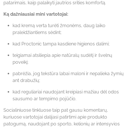
patarimais, kaip palaikyti jautrios srities komfortą.
Ką dažniausiai mini vartotojai:
kad kremą verta turėti žmonėms, daug laiko
praleidžiantiems sėdint;
kad Proctonic tampa kasdiene higienos dalimi;
teigiamai atsiliepia apie natūralų sudėtį ir švelnų
poveikį;
pabrėžia, jog tekstūra labai maloni ir nepalieka žymių
ant drabužių;
kad reguliariai naudojant kreipiasi mažiau dėl odos
sausumo ar tempimo pojūčio.
Socialiniuose tinkluose taip pat gausu komentarų,
kuriuose vartotojai dalijasi patirtimi apie produkto
patogumą, naudojant po sporto, kelionių ar intensyvios