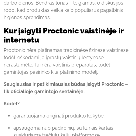
darbo dienos. Bendras tonas – teigiamas, o diskusijos
rodo, kad produktas veikia kaip populiarus pagalbinis
higienos sprendimas.
Kur įsigyti Proctonic vaistinėje ir
internetu
Proctonic nėra platinamas tradicinėse fizinėse vaistinėse,
todėl ieškodami jo įprastų vaistinių lentynose –
nerastumėte. Tai nėra vaistinis preparatas, todėl
gamintojas pasirinko kitą platinimo modelį.
Saugiausias ir patikimiausias būdas įsigyti Proctonic –
tik oficialioje gamintojo svetainėje.
Kodėl?
garantuojama originali produkto kokybė;
apsaugoma nuo padirbinių, su kuriais kartais
susiduriama trečiųjų šalių platformose;