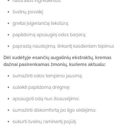
natūralius ingredientus;
švelnų poveikį;
greitai įsigeriančią tekstūrą;
papildomą apsauginį odos barjerą;
paprastą naudojimą, tinkantį kasdieniam tepimui.
Dėl sudėtyje esančių augalinių ekstraktų, kremas
dažnai pasirenkamas žmonių, kuriems aktualu:
sumažinti odos tempimo jausmą;
suteikti papildomą drėgmę;
apsaugoti odą nuo išsausėjimo;
sumažinti diskomfortą po ilgo sėdėjimo;
sukurti švelnų raminantį pojūtį.