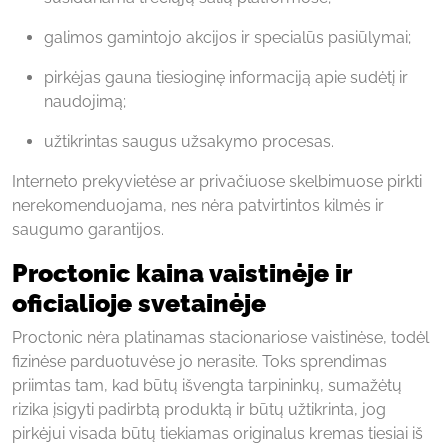
galimos gamintojo akcijos ir specialūs pasiūlymai;
pirkėjas gauna tiesioginę informaciją apie sudėtį ir
naudojimą;
užtikrintas saugus užsakymo procesas.
Interneto prekyvietėse ar privačiuose skelbimuose pirkti
nerekomenduojama, nes nėra patvirtintos kilmės ir
saugumo garantijos.
Proctonic kaina vaistinėje ir
oficialioje svetainėje
Proctonic nėra platinamas stacionariose vaistinėse, todėl
fizinėse parduotuvėse jo nerasite. Toks sprendimas
priimtas tam, kad būtų išvengta tarpininkų, sumažėtų
rizika įsigyti padirbtą produktą ir būtų užtikrinta, jog
pirkėjui visada būtų tiekiamas originalus kremas tiesiai iš