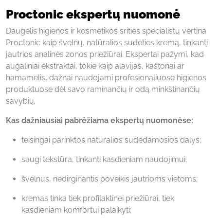
Proctonic ekspertų nuomonė
Daugelis higienos ir kosmetikos srities specialistų vertina
Proctonic kaip švelnų, natūra­lios sudėties kremą, tinkantį
jautrios analinės zonos priežiūrai. Ekspertai pažymi, kad
augaliniai ekstraktai, tokie kaip alavijas, kaštonai ar
hamamelis, dažnai naudojami profesionaliuose higienos
produktuose dėl savo raminančių ir odą minkštinančių
savybių.
Kas dažniausiai pabrėžiama ekspertų nuomonėse:
teisingai parinktos natūralios sudedamosios dalys;
saugi tekstūra, tinkanti kasdieniam naudojimui;
švelnus, nedirginantis poveikis jautrioms vietoms;
kremas tinka tiek profilaktinei priežiūrai, tiek
kasdieniam komfortui palaikyti;