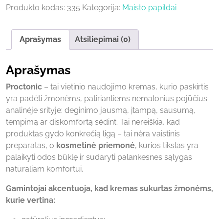
Produkto kodas:
335
Kategorija:
Maisto papildai
Aprašymas
Atsiliepimai (0)
Aprašymas
Proctonic
– tai vietinio naudojimo kremas, kurio paskirtis
yra padėti žmonėms, patiriantiems nemalonius pojūčius
analinėje srityje: deginimo jausmą, įtampą, sausumą,
tempimą ar diskomfortą sėdint. Tai nereiškia, kad
produktas gydo konkrečią ligą – tai nėra vaistinis
preparatas, o
kosmetinė priemonė
, kurios tikslas yra
palaikyti odos būklę ir sudaryti palankesnes sąlygas
natūraliam komfortui.
Gamintojai akcentuoja, kad kremas sukurtas žmonėms,
kurie vertina: