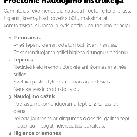
Proctonic naudojimo instrukcija
Gamintojas rekomenduoja naudoti Proctonic kaip įprastą
higieninį kremą. Kad poveikis būtų maksimaliai
komfortiškas, siūloma laikytis bazinių naudojimo principų:
Paruošimas
Prieš tepant kremą, oda turi būti švari ir sausa.
Rekomenduojama atlikti higieną drungnu vandeniu.
Tepimas
Nedidelį kiekį kremo užtepkite ant išorinės analinės
srities.
Švelniai paskirstykite sukamaisiais judesiais.
Nereikia įvesti produkto į vidų.
Naudojimo dažnis
Paprastai rekomenduojama tepti 1–2 kartus per
dieną.
Jei oda jautresnė ar dirglumas didesnis, galima tepti
ir dažniau – pagal individualius poreikius.
Higienos priemonės