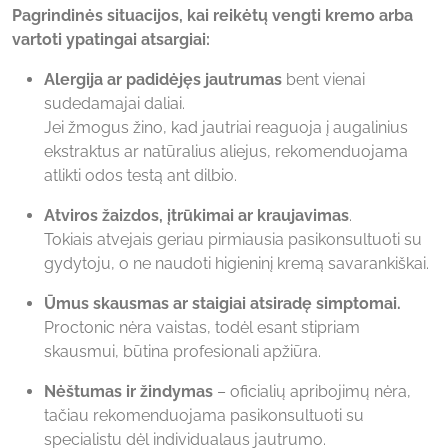
Pagrindinės situacijos, kai reikėtų vengti kremo arba
vartoti ypatingai atsargiai:
Alergija ar padidėjęs jautrumas
bent vienai
sudedamajai daliai.
Jei žmogus žino, kad jautriai reaguoja į augalinius
ekstraktus ar natūralius aliejus, rekomenduojama
atlikti odos testą ant dilbio.
Atviros žaizdos, įtrūkimai ar kraujavimas
.
Tokiais atvejais geriau pirmiausia pasikonsultuoti su
gydytoju, o ne naudoti higieninį kremą savarankiškai.
Ūmus skausmas ar staigiai atsiradę simptomai.
Proctonic nėra vaistas, todėl esant stipriam
skausmui, būtina profesionali apžiūra.
Nėštumas ir žindymas
– oficialių apribojimų nėra,
tačiau rekomenduojama pasikonsultuoti su
specialistu dėl individualaus jautrumo.