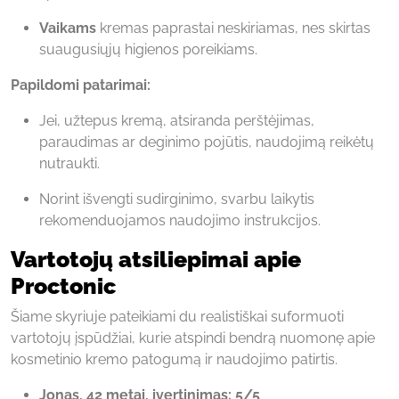
Vaikams
kremas paprastai neskiriamas, nes skirtas
suaugusiųjų higienos poreikiams.
Papildomi patarimai:
Jei, užtepus kremą, atsiranda perštėjimas,
paraudimas ar deginimo pojūtis, naudojimą reikėtų
nutraukti.
Norint išvengti sudirginimo, svarbu laikytis
rekomenduojamos naudojimo instrukcijos.
Vartotojų atsiliepimai apie
Proctonic
Šiame skyriuje pateikiami du realistiškai suformuoti
vartotojų įspūdžiai, kurie atspindi bendrą nuomonę apie
kosmetinio kremo patogumą ir naudojimo patirtis.
Jonas, 42 metai, įvertinimas: 5/5