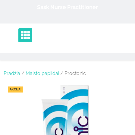
Skip
Sask Nurse Practitioner
to
content
Pradžia
/
Maisto papildai
/ Proctonic
AKCIJA!