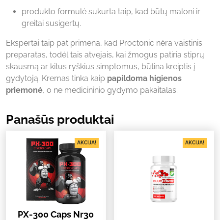
produkto formulė sukurta taip, kad būtų maloni ir
greitai susigertų.
Ekspertai taip pat primena, kad Proctonic nėra vaistinis
preparatas, todėl tais atvejais, kai žmogus patiria stiprų
skausmą ar kitus ryškius simptomus, būtina kreiptis į
gydytoją. Kremas tinka kaip
papildoma higienos
priemonė
, o ne medicininio gydymo pakaitalas.
Panašūs produktai
AKCIJA!
AKCIJA!
PX-300 Caps Nr30