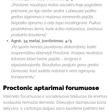
„Proctonic naudojau kelias savaites kaip pagalbinę
priemonę po ilgo darbo sėdint. Labiausiai patiko
greitas įsigėrimas ir malonus raminantis pojūtis.
Nepaliko lipnumo, o oda tapo elastingesnė. Puikus
pasirinkimas tiems, kurie ieško natūralaus, švelnaus
produkto kasdienai.“
Agnė, 34 metai, įvertinimas: 4/5
„Po sporto neretai jausdavau diskomfortą, todėl
nusprendžiau išbandyti Proctonic. Kvapas neutralus,
tekstūra labai švelni, pojūtis – lengvas ir
atpalaiduojantis. Rezultatas pasijuto gana greitai.
Geriausia, kad sudėtis natūrali ir nėra agresyvių
komponentų.“
Proctonic aptarimai forumuose
Interneto forumuose ir socialiniuose tinkluose šis kremas
susilaukia nemažai dėmesio. Diskusijos dažniausiai būna
aktyvios, o vartotojai dalijasi savo kasdiene patirtimi bei