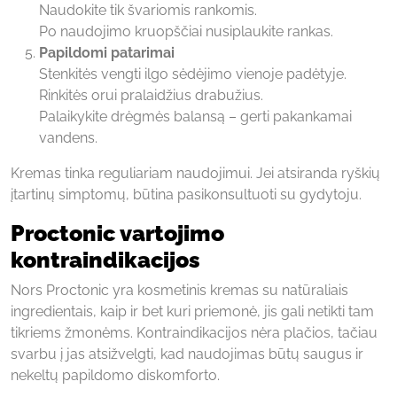
Naudokite tik švariomis rankomis.
Po naudojimo kruopščiai nusiplaukite rankas.
Papildomi patarimai
Stenkitės vengti ilgo sėdėjimo vienoje padėtyje.
Rinkitės orui pralaidžius drabužius.
Palaikykite drėgmės balansą – gerti pakankamai
vandens.
Kremas tinka reguliariam naudojimui. Jei atsiranda ryškių
įtartinų simptomų, būtina pasikonsultuoti su gydytoju.
Proctonic vartojimo
kontraindikacijos
Nors Proctonic yra kosmetinis kremas su natūraliais
ingredientais, kaip ir bet kuri priemonė, jis gali netikti tam
tikriems žmonėms. Kontraindikacijos nėra plačios, tačiau
svarbu į jas atsižvelgti, kad naudojimas būtų saugus ir
nekeltų papildomo diskomforto.