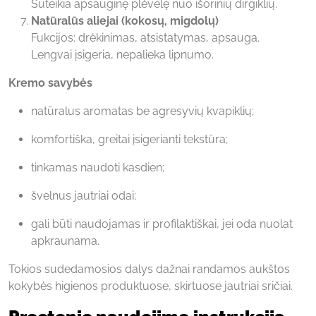
Suteikia apsauginę plėvelę nuo išorinių dirgiklių.
Natūralūs aliejai (kokosų, migdolų)
Fukcijos: drėkinimas, atsistatymas, apsauga.
Lengvai įsigeria, nepalieka lipnumo.
Kremo savybės
natūralus aromatas be agresyvių kvapiklių;
komfortiška, greitai įsigerianti tekstūra;
tinkamas naudoti kasdien;
švelnus jautriai odai;
gali būti naudojamas ir profilaktiškai, jei oda nuolat
apkraunama.
Tokios sudedamosios dalys dažnai randamos aukštos
kokybės higienos produktuose, skirtuose jautriai sričiai.