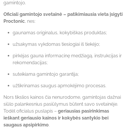
gamintojo.
Oficiali gamintojo svetainė – patikimiausia vieta įsigyti
Proctonic
, nes:
gaunamas originalus, kokybiškas produktas;
užsakymas vykdomas tiesiogiai iš tiekėjo;
pirkėjas gauna informacinę medžiagą, instrukcijas ir
rekomendacijas;
suteikiama gamintojo garantija;
užtikrinamas saugus apmokėjimo procesas.
Nors tikslios kainos čia nenurodome, gamintojas dažnai
siūlo palankesnius pasiūlymus būtent savo svetainėje.
Todėl oficialus puslapis –
geriausias pasirinkimas
ieškant geriausio kainos ir kokybės santykio bei
saugaus apsipirkimo
.