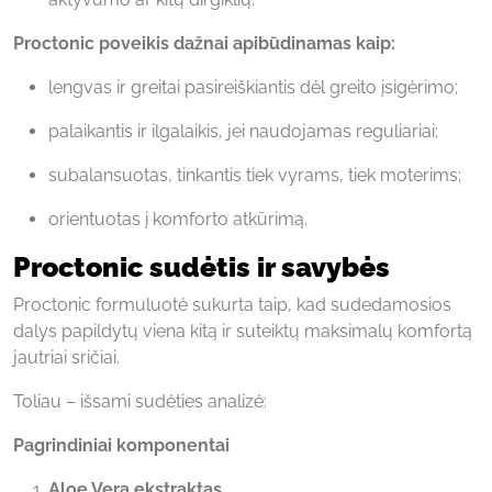
Proctonic poveikis dažnai apibūdinamas kaip:
lengvas ir greitai pasireiškiantis dėl greito įsigėrimo;
palaikantis ir ilgalaikis, jei naudojamas reguliariai;
subalansuotas, tinkantis tiek vyrams, tiek moterims;
orientuotas į komforto atkūrimą.
Proctonic sudėtis ir savybės
Proctonic formuluotė sukurta taip, kad sudedamosios
dalys papildytų viena kitą ir suteiktų maksimalų komfortą
jautriai sričiai.
Toliau – išsami sudėties analizė:
Pagrindiniai komponentai
Aloe Vera ekstraktas