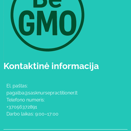
Kontaktinė informacija
El. paštas:
pagalba@sasknursepractitioner.lt
Telefono numeris:
+37056372891
Darbo laikas: 9:00–17:00