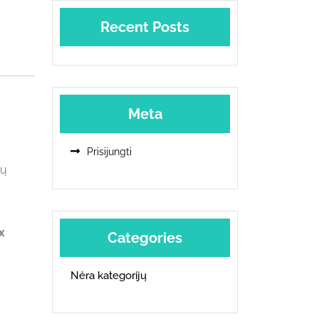
Recent Posts
Meta
Prisijungti
ių
x
Categories
Nėra kategorijų