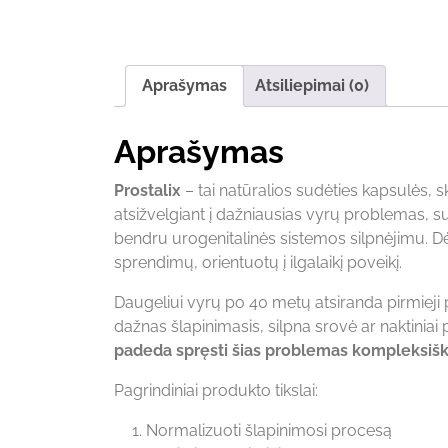
Aprašymas
Atsiliepimai (0)
Aprašymas
Prostalix
– tai natūralios sudėties kapsulės, s
atsižvelgiant į dažniausias vyrų problemas, su
bendru urogenitalinės sistemos silpnėjimu. Dė
sprendimų, orientuotų į ilgalaikį poveikį.
Daugeliui vyrų po 40 metų atsiranda pirmieji 
dažnas šlapinimasis, silpna srovė ar naktinia
padeda spręsti šias problemas kompleksišk
Pagrindiniai produkto tikslai:
Normalizuoti šlapinimosi procesą