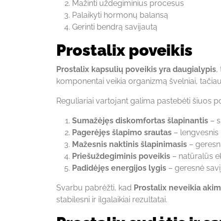
Mažinti uždegiminius procesus
Palaikyti hormonų balansą
Gerinti bendrą savijautą
Prostalix poveikis
Prostalix kapsulių poveikis yra daugialypis
,
komponentai veikia organizmą švelniai, tačiau 
Reguliariai vartojant galima pastebėti šiuos p
Sumažėjęs diskomfortas šlapinantis
– s
Pagerėjęs šlapimo srautas
– lengvesnis 
Mažesnis naktinis šlapinimasis
– geresn
Priešuždegiminis poveikis
– natūralūs e
Padidėjęs energijos lygis
– geresnė savi
Svarbu pabrėžti, kad
Prostalix neveikia akim
stabilesni ir ilgalaikiai rezultatai.