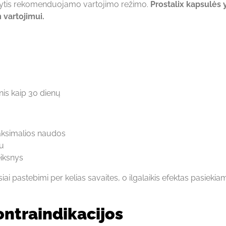
laikytis rekomenduojamo vartojimo režimo.
Prostalix kapsulės 
 vartojimui.
s kaip 30 dienų
maksimalios naudos
mu
eiksnys
siai pastebimi per kelias savaites, o ilgalaikis efektas pasieki
ontraindikacijos