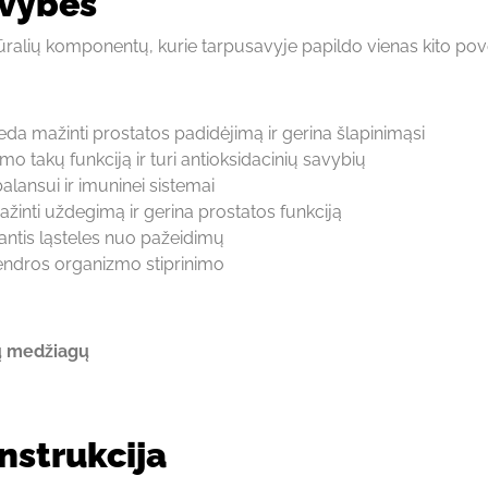
avybės
tūralių komponentų, kurie tarpusavyje papildo vienas kito pove
da mažinti prostatos padidėjimą ir gerina šlapinimąsi
mo takų funkciją ir turi antioksidacinių savybių
ansui ir imuninei sistemai
inti uždegimą ir gerina prostatos funkciją
antis ląsteles nuo pažeidimų
bendros organizmo stiprinimo
ių medžiagų
nstrukcija