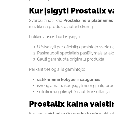
Kur įsigyti Prostalix v
Svarbu žinoti, kad
Prostalix nėra platinamas 
ir užtikrina produkto autentiškumą.
Patikimiausias būdas įsigyti:
Užsisakyti per oficialią gamintojo svetain
Pasinaudoti specialiais pasiūlymais ar ak
Gauti garantuotą originalų produktą
Perkant tiesiogiai iš gamintojo:
užtikrinama kokybė ir saugumas
išvengiama rizikos įsigyti neoriginalų pro
suteikiama galimybė gauti konsultaciją
Prostalix kaina vaistin
Kadangi
vaistinėse šio produkto nėra
, aktua