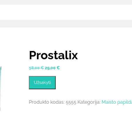
Prostalix
Original
Current
58,00
€
29,00
€
price
price
was:
is:
Užsakyti
58,00 €.
29,00 €.
Produkto kodas:
5555
Kategorija:
Maisto papild