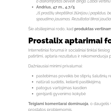
o diskomfortas beveik dingo. Labai vertinu 
Andrius, 47 m., 4.7/5
„Iš pradžių skeptiškai žiūrėjau į papildus,
spaudimo jausmas. Rezultatai tikrai jaučia
Šie atsiliepimai rodo, kad
produktas vertinam
Prostalix aptarimai 
Internetiniai forumai ir socialiniai tinklai tiesiog
patirtimi, aptaria rezultatus ir rekomenduoja 
Dažniausiai minimi privalumai:
pastebimas poveikis be stiprių šalutinių r
natūrali sudėtis, kelianti pasitikėjimą
patogus vartojimas kasdien
gerėjanti gyvenimo kokybė
Teigiami komentarai dominuoja
, o daugelis
prostatos problemomis.