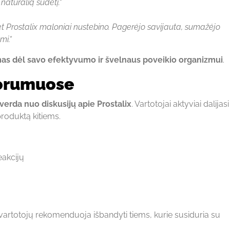
natūralią sudėtį.“
 bet Prostalix maloniai nustebino. Pagerėjo savijauta, sumažėjo
mi.“
as dėl savo efektyvumo ir švelnaus poveikio organizmui
.
forumuose
verda nuo diskusijų apie Prostalix
. Vartotojai aktyviai dalijas
produktą kitiems.
eakcijų
 vartotojų rekomenduoja išbandyti tiems, kurie susiduria su