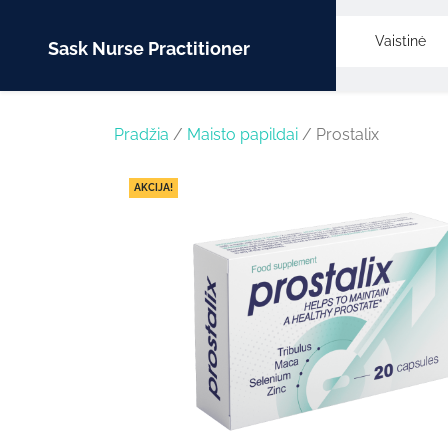
Skip
to
Vaistinė
Sask Nurse Practitioner
content
Pradžia
/
Maisto papildai
/ Prostalix
AKCIJA!