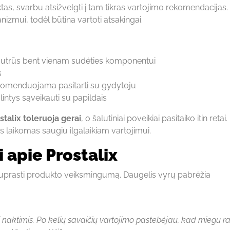
as, svarbu atsižvelgti į tam tikras vartojimo rekomendacijas. 
nizmui, todėl būtina vartoti atsakingai.
jautrūs bent vienam sudėties komponentui
s
rekomenduojama pasitarti su gydytoju
intys sąveikauti su papildais
talix toleruoja gerai
, o šalutiniai poveikiai pasitaiko itin retai.
laikomas saugiu ilgalaikiam vartojimui.
i apie Prostalix
 suprasti produkto veiksmingumą. Daugelis vyrų pabrėžia
 naktimis. Po kelių savaičių vartojimo pastebėjau, kad miegu r