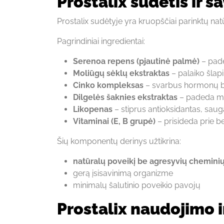
Prostalix sudėtis ir s
Prostalix sudėtyje yra kruopščiai parinktų na
Pagrindiniai ingredientai:
Serenoa repens (pjautinė palmė)
– pade
Moliūgų sėklų ekstraktas
– palaiko šlapi
Cinko kompleksas
– svarbus hormonų bal
Dilgelės šaknies ekstraktas
– padeda maž
Likopenas
– stiprus antioksidantas, saug
Vitaminai (E, B grupė)
– prisideda prie 
Šių komponentų derinys užtikrina:
natūralų poveikį be agresyvių chemin
gerą įsisavinimą organizme
minimalų šalutinio poveikio pavojų
Prostalix naudojimo i