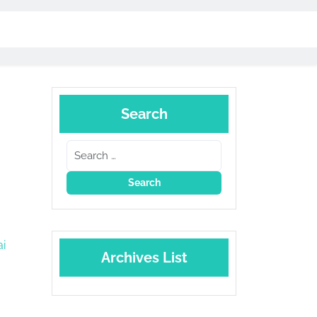
Search
ai
Archives List