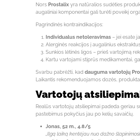
Nors
Prostalix
yra natūralios sudėties produkt
augaliniai komponentai gali turėti poveikį orga
Pagrindinės kontraindikacijos:
Individualus netoleravimas
– jei esate 
Alerginės reakcijos į augalinius ekstraktu
Sunkios lėtinės ligos – prieš vartojimą 
Kartu vartojami stiprūs medikamentai, gal
Svarbu pabrėžti, kad
dauguma vartotojų Pros
Laikantis rekomenduojamos dozės, produktas 
Vartotojų atsiliepima
Realūs vartotojų atsiliepimai padeda geriau
pastebimus pokyčius jau po kelių savaičių.
Jonas, 52 m., 4.8/5
„Ilgą laiką kentėjau nuo dažno šlapinimosi