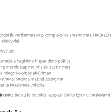
 todėl jis vertinamas kaip kompleksinis sprendimas. Natūralūs
efektyviai.
okyčius:
umažėja deginimo ir spaudimo pojūtis
ir pilnesnis šlapimo pūslės ištuštinimas
is miego kokybės atkūrimas
kstraktai padeda mažinti uždegimą
jauta kasdienėje veikloje
irksniu
, tačiau jo poveikis kaupiasi. Dėl to ilgainiui pasiekiami