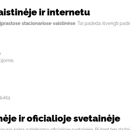
aistinėje ir internetu
įprastose stacionariose vaistinėse
. Tai padeda išvengti padi
ę
cijomis
duktą
ėje ir oficialioje svetainėje
liausia kaina pateikiama oficialioje svetainėje. Būtent ten dažni