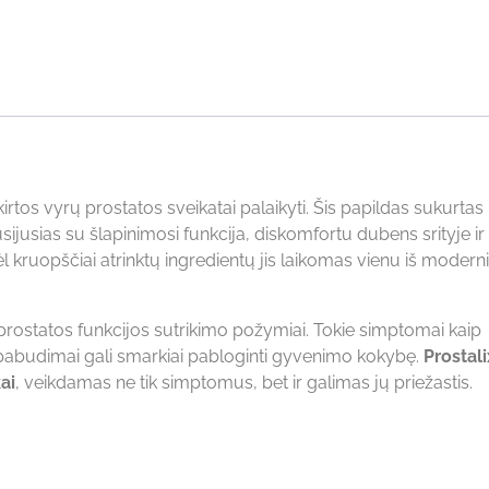
kirtos vyrų prostatos sveikatai palaikyti. Šis papildas sukurtas
sijusias su šlapinimosi funkcija, diskomfortu dubens srityje ir
l kruopščiai atrinktų ingredientų jis laikomas vienu iš modern
prostatos funkcijos sutrikimo požymiai. Tokie simptomai kaip
i pabudimai gali smarkiai pabloginti gyvenimo kokybę.
Prostali
ai
, veikdamas ne tik simptomus, bet ir galimas jų priežastis.