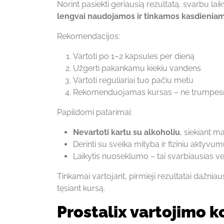
Norint pasiekti geriausią rezultatą, svarbu 
lengvai naudojamos ir tinkamos kasdieniam
Rekomendacijos:
Vartoti po 1–2 kapsules per dieną
Užgerti pakankamu kiekiu vandens
Vartoti reguliariai tuo pačiu metu
Rekomenduojamas kursas – ne trumpesni
Papildomi patarimai:
Nevartoti kartu su alkoholiu
, siekiant 
Derinti su sveika mityba ir fiziniu aktyvu
Laikytis nuoseklumo – tai svarbiausias v
Tinkamai vartojant, pirmieji rezultatai dažniau
tęsiant kursą.
Prostalix vartojimo k