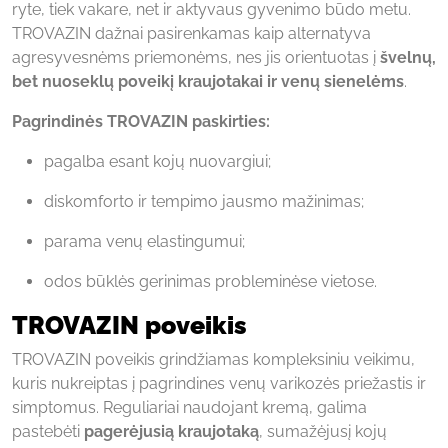
ryte, tiek vakare, net ir aktyvaus gyvenimo būdo metu.
TROVAZIN dažnai pasirenkamas kaip alternatyva
agresyvesnėms priemonėms, nes jis orientuotas į
švelnų,
bet nuoseklų poveikį kraujotakai ir venų sienelėms
.
Pagrindinės TROVAZIN paskirties:
pagalba esant kojų nuovargiui;
diskomforto ir tempimo jausmo mažinimas;
parama venų elastingumui;
odos būklės gerinimas probleminėse vietose.
TROVAZIN poveikis
TROVAZIN poveikis grindžiamas kompleksiniu veikimu,
kuris nukreiptas į pagrindines venų varikozės priežastis ir
simptomus. Reguliariai naudojant kremą, galima
pastebėti
pagerėjusią kraujotaką
, sumažėjusį kojų