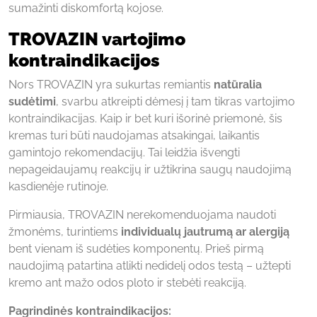
sumažinti diskomfortą kojose.
TROVAZIN vartojimo
kontraindikacijos
Nors TROVAZIN yra sukurtas remiantis
natūralia
sudėtimi
, svarbu atkreipti dėmesį į tam tikras vartojimo
kontraindikacijas. Kaip ir bet kuri išorinė priemonė, šis
kremas turi būti naudojamas atsakingai, laikantis
gamintojo rekomendacijų. Tai leidžia išvengti
nepageidaujamų reakcijų ir užtikrina saugų naudojimą
kasdienėje rutinoje.
Pirmiausia, TROVAZIN nerekomenduojama naudoti
žmonėms, turintiems
individualų jautrumą ar alergiją
bent vienam iš sudėties komponentų. Prieš pirmą
naudojimą patartina atlikti nedidelį odos testą – užtepti
kremo ant mažo odos ploto ir stebėti reakciją.
Pagrindinės kontraindikacijos: