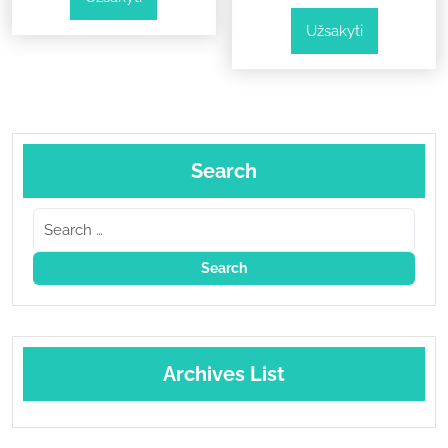
price
price
58,00 €.
29,00 €.
Užsakyti
was:
is:
78,00 €.
39,00 €.
Search
Archives List