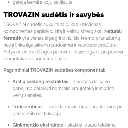
gerėja bendra kojų savijauta.
TROVAZIN sudėtis ir savybės
TROVAZIN sudėtis sukurta taip, kad kiekvienas
komponentas papildytų kitą ir veiktų sinergiškai.
Natūrali
formulė
yra vienas iš pagrindinių šio kremo pranašumų,
nes ji tinka ilgalaikiam naudojimui ir kasdienei priežiūrai.
Aktyviosios medžiagos parinktos atsižvelgiant į jų poveikį
kraujotakai, odai ir venų būklei.
Pagrindiniai TROVAZIN sudėties komponentai:
Arklių kaštonų ekstraktas
– žinomas dėl savo
gebėjimo palaikyti normalią kraujotaką ir stiprinti
venų sieneles.
Trokserutinas
– padeda mažinti kapiliarų trapumą ir
gerina mikrocirkuliaciją.
Ginkmedžio ekstraktas
– skatina kraujo tekėjimą,