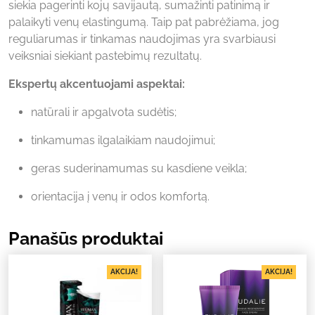
siekia pagerinti kojų savijautą, sumažinti patinimą ir
palaikyti venų elastingumą. Taip pat pabrėžiama, jog
reguliarumas ir tinkamas naudojimas yra svarbiausi
veiksniai siekiant pastebimų rezultatų.
Ekspertų akcentuojami aspektai:
natūrali ir apgalvota sudėtis;
tinkamumas ilgalaikiam naudojimui;
geras suderinamumas su kasdiene veikla;
orientacija į venų ir odos komfortą.
Panašūs produktai
AKCIJA!
AKCIJA!