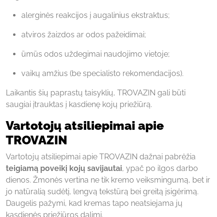
alerginės reakcijos į augalinius ekstraktus;
atviros žaizdos ar odos pažeidimai;
ūmūs odos uždegimai naudojimo vietoje;
vaikų amžius (be specialisto rekomendacijos).
Laikantis šių paprastų taisyklių, TROVAZIN gali būti
saugiai įtrauktas į kasdienę kojų priežiūrą.
Vartotojų atsiliepimai apie
TROVAZIN
Vartotojų atsiliepimai apie TROVAZIN dažnai pabrėžia
teigiamą poveikį kojų savijautai
, ypač po ilgos darbo
dienos. Žmonės vertina ne tik kremo veiksmingumą, bet ir
jo natūralią sudėtį, lengvą tekstūrą bei greitą įsigėrimą.
Daugelis pažymi, kad kremas tapo neatsiejama jų
kasdienės priežiūros dalimi.