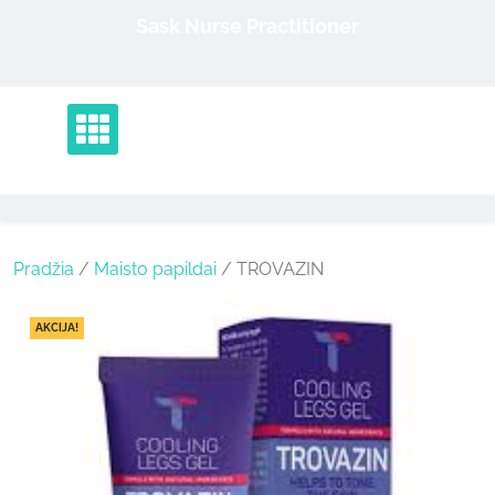
Skip
Sask Nurse Practitioner
to
content
Pradžia
/
Maisto papildai
/ TROVAZIN
AKCIJA!