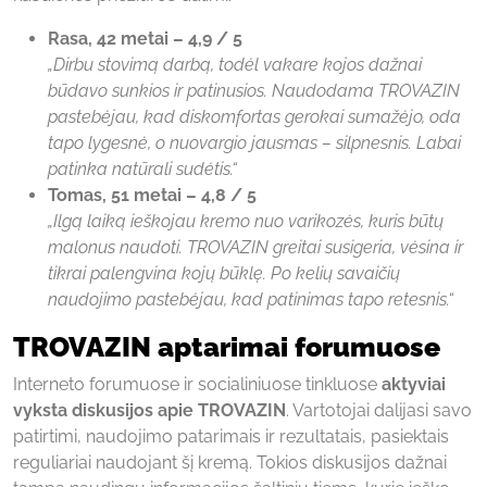
Rasa, 42 metai – 4,9 / 5
„Dirbu stovimą darbą, todėl vakare kojos dažnai
būdavo sunkios ir patinusios. Naudodama TROVAZIN
pastebėjau, kad diskomfortas gerokai sumažėjo, oda
tapo lygesnė, o nuovargio jausmas – silpnesnis. Labai
patinka natūrali sudėtis.“
Tomas, 51 metai – 4,8 / 5
„Ilgą laiką ieškojau kremo nuo varikozės, kuris būtų
malonus naudoti. TROVAZIN greitai susigeria, vėsina ir
tikrai palengvina kojų būklę. Po kelių savaičių
naudojimo pastebėjau, kad patinimas tapo retesnis.“
TROVAZIN aptarimai forumuose
Interneto forumuose ir socialiniuose tinkluose
aktyviai
vyksta diskusijos apie TROVAZIN
. Vartotojai dalijasi savo
patirtimi, naudojimo patarimais ir rezultatais, pasiektais
reguliariai naudojant šį kremą. Tokios diskusijos dažnai