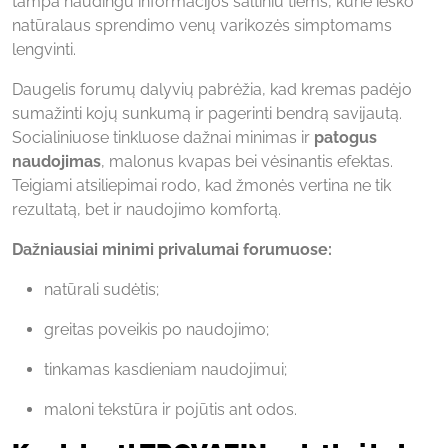
tampa naudingu informacijos šaltiniu tiems, kurie ieško
natūralaus sprendimo venų varikozės simptomams
lengvinti.
Daugelis forumų dalyvių pabrėžia, kad kremas padėjo
sumažinti kojų sunkumą ir pagerinti bendrą savijautą.
Socialiniuose tinkluose dažnai minimas ir
patogus
naudojimas
, malonus kvapas bei vėsinantis efektas.
Teigiami atsiliepimai rodo, kad žmonės vertina ne tik
rezultatą, bet ir naudojimo komfortą.
Dažniausiai minimi privalumai forumuose:
natūrali sudėtis;
greitas poveikis po naudojimo;
tinkamas kasdieniam naudojimui;
maloni tekstūra ir pojūtis ant odos.