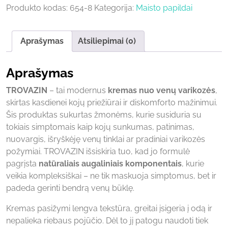
Produkto kodas:
654-8
Kategorija:
Maisto papildai
Aprašymas
Atsiliepimai (0)
Aprašymas
TROVAZIN
– tai modernus
kremas nuo venų varikozės
,
skirtas kasdienei kojų priežiūrai ir diskomforto mažinimui.
Šis produktas sukurtas žmonėms, kurie susiduria su
tokiais simptomais kaip kojų sunkumas, patinimas,
nuovargis, išryškėję venų tinklai ar pradiniai varikozės
požymiai. TROVAZIN išsiskiria tuo, kad jo formulė
pagrįsta
natūraliais augaliniais komponentais
, kurie
veikia kompleksiškai – ne tik maskuoja simptomus, bet ir
padeda gerinti bendrą venų būklę.
Kremas pasižymi lengva tekstūra, greitai įsigeria į odą ir
nepalieka riebaus pojūčio. Dėl to jį patogu naudoti tiek