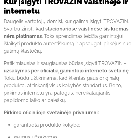
Kur įsigyti TROVAZIN vaistinėje ir
internetu
Daugelis vartotojų domisi, kur galima įsigyti TROVAZIN.
Svarbu žinoti, kad
stacionariose vaistinėse šis kremas
nėra platinamas
. Toks sprendimas leidžia gamintojui
išlaikyti produkto autentiškumą ir apsaugoti pirkėjus nuo
galimų klastočių.
Patikimiausias ir saugiausias būdas įsigyti TROVAZIN –
užsakymas per oficialią gamintojo interneto svetainę
.
Tokiu būdu užtikrinama, kad klientas gaus originalų
produktą, atitinkantį visus kokybės standartus. Be to,
pirkimas internetu yra patogus, nereikalaujantis
papildomo laiko ar paieškų.
Pirkimo oficialioje svetainėje privalumai:
garantuota produkto kokybė;
saugus užsakymas;