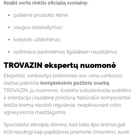
Kodėl verta rinktis oficialią svetainę:
patikima produkto kilmė;
saugus atsiskaitymas;
kokybės užtikrinimas;
optimalus pasirinkimas ilgalaikiam naudojimui.
TROVAZIN ekspertų nuomonė
Ekspertai, vertinantys priemones nuo venų varikozės,
dažnai pabrėžia
kompleksinio požiūrio svarbą
.
TROVAZIN, jų nuomone, išsiskiria subalansuota sudėtimi
ir orientacija į kasdienę priežiūrą. Natūralūs komponentai
leidžia kremą naudoti reguliariai, neapkraunant odos
agresyviomis medžiagomis.
Specialistai atkreipia dėmesį, kad tokio tipo kremai gali
būti naudingi kaip papildoma priemonė žmonėms, kurie