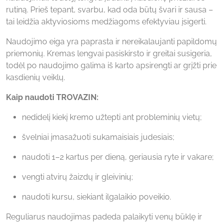
rutiną. Prieš tepant, svarbu, kad oda būtų švari ir sausa –
tai leidžia aktyviosioms medžiagoms efektyviau įsigerti.
Naudojimo eiga yra paprasta ir nereikalaujanti papildomų
priemonių. Kremas lengvai pasiskirsto ir greitai susigeria,
todėl po naudojimo galima iš karto apsirengti ar grįžti prie
kasdienių veiklų.
Kaip naudoti TROVAZIN:
nedidelį kiekį kremo užtepti ant probleminių vietų;
švelniai įmasažuoti sukamaisiais judesiais;
naudoti 1–2 kartus per dieną, geriausia ryte ir vakare;
vengti atvirų žaizdų ir gleivinių;
naudoti kursu, siekiant ilgalaikio poveikio.
Reguliarus naudojimas padeda palaikyti venų būklę ir