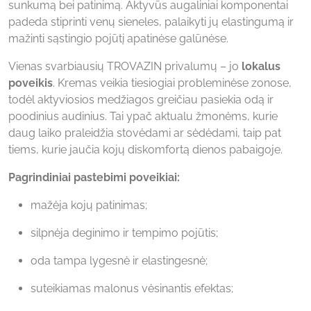
sunkumą bei patinimą. Aktyvūs augaliniai komponentai
padeda stiprinti venų sieneles, palaikyti jų elastingumą ir
mažinti sąstingio pojūtį apatinėse galūnėse.
Vienas svarbiausių TROVAZIN privalumų – jo
lokalus
poveikis
. Kremas veikia tiesiogiai probleminėse zonose,
todėl aktyviosios medžiagos greičiau pasiekia odą ir
poodinius audinius. Tai ypač aktualu žmonėms, kurie
daug laiko praleidžia stovėdami ar sėdėdami, taip pat
tiems, kurie jaučia kojų diskomfortą dienos pabaigoje.
Pagrindiniai pastebimi poveikiai:
mažėja kojų patinimas;
silpnėja deginimo ir tempimo pojūtis;
oda tampa lygesnė ir elastingesnė;
suteikiamas malonus vėsinantis efektas;