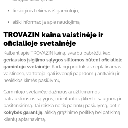
tiesioginis tiekimas iš gamintojo;
aiški informacija apie naudojimą.
TROVAZIN kaina vaistinėje ir
oficialioje svetainėje
Kalbant apie TROVAZIN kainą, svarbu pabrėžti, kad
geriausios įsigijimo sąlygos siūlomos būtent oficialioje
gamintojo svetainėje
. Kadangi produktas neplatinamas
vaistinėse, vartotojai gali išvengti papildomų antkainių ir
neaiškios kilmės pasiūlymų.
Gamintojo svetainėje dažniausiai užtikrinamos
patraukliausios sąlygos, orientuotos į kliento saugumą ir
pasitenkinimą. Tai reiškia ne tik palankų pasiūlymą, bet ir
kokybės garantiją
, aiškią grąžinimo politiką bei patikimą
klientų aptarnavimą.