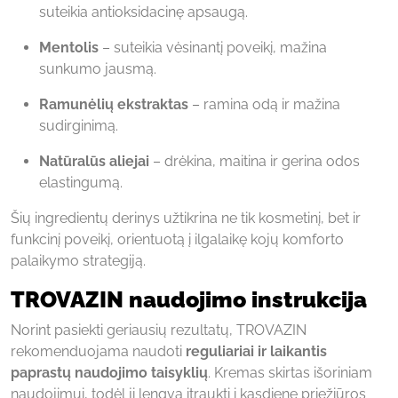
suteikia antioksidacinę apsaugą.
Mentolis
– suteikia vėsinantį poveikį, mažina
sunkumo jausmą.
Ramunėlių ekstraktas
– ramina odą ir mažina
sudirginimą.
Natūralūs aliejai
– drėkina, maitina ir gerina odos
elastingumą.
Šių ingredientų derinys užtikrina ne tik kosmetinį, bet ir
funkcinį poveikį, orientuotą į ilgalaikę kojų komforto
palaikymo strategiją.
TROVAZIN naudojimo instrukcija
Norint pasiekti geriausių rezultatų, TROVAZIN
rekomenduojama naudoti
reguliariai ir laikantis
paprastų naudojimo taisyklių
. Kremas skirtas išoriniam
naudojimui, todėl jį lengva įtraukti į kasdienę priežiūros