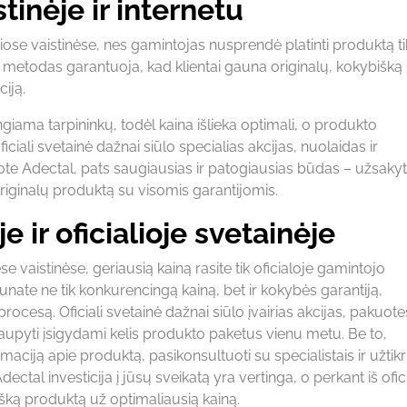
stinėje ir internetu
iose vaistinėse, nes gamintojas nusprendė platinti produktą ti
mo metodas garantuoja, kad klientai gauna originalų, kokybišką
iją.
ngiama tarpininkų, todėl kaina išlieka optimali, o produkto
ficiali svetainė dažnai siūlo specialias akcijas, nuolaidas ir
kote Adectal, pats saugiausias ir patogiausias būdas – užsakyt
 originalų produktą su visomis garantijomis.
e ir oficialioje svetainėje
vaistinėse, geriausią kainą rasite tik oficialoje gamintojo
aunate ne tik konkurencingą kainą, bet ir kokybės garantiją,
cesą. Oficiali svetainė dažnai siūlo įvairias akcijas, pakuotes
taupyti įsigydami kelis produkto paketus vienu metu. Be to,
aciją apie produktą, pasikonsultuoti su specialistais ir užtikri
l investicija į jūsų sveikatą yra vertinga, o perkant iš ofici
tišką produktą už optimaliausią kainą.