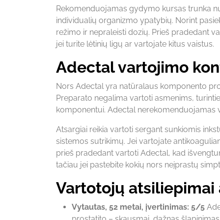
Rekomenduojamas gydymo kursas trunka nuo 
individualių organizmo ypatybių. Norint pasiekt
režimo ir nepraleisti dozių. Prieš pradedant
jei turite lėtinių ligų ar vartojate kitus vaistus.
Adectal vartojimo kon
Nors Adectal yra natūralaus komponento produkt
Preparato negalima vartoti asmenims, turinti
komponentui. Adectal nerekomenduojamas vai
Atsargiai reikia vartoti sergant sunkiomis inkst
sistemos sutrikimų. Jei vartojate antikoagulia
prieš pradedant vartoti Adectal, kad išvengtum
tačiau jei pastebite kokių nors neįprastų simpt
Vartotojų atsiliepimai
Vytautas, 52 metai, įvertinimas: 5/5
Adec
prostatito – skausmai, dažnas šlapinimas