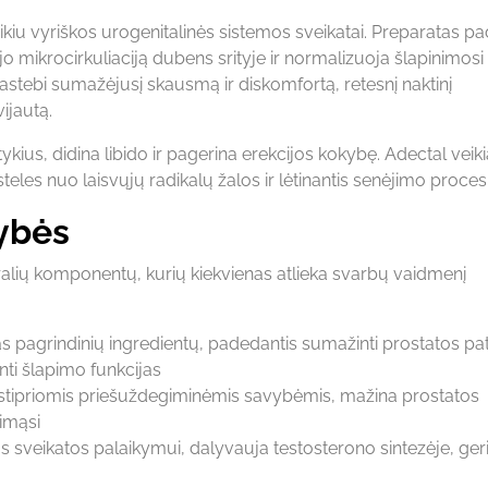
iu vyriškos urogenitalinės sistemos sveikatai. Preparatas p
 mikrocirkuliaciją dubens srityje ir normalizuoja šlapinimosi
pastebi sumažėjusį skausmą ir diskomfortą, retesnį naktinį
ijautą.
ykius, didina libido ir pagerina erekcijos kokybę. Adectal veiki
teles nuo laisvųjų radikalų žalos ir lėtinantis senėjimo proces
vybės
ralių komponentų, kurių kiekvienas atlieka svarbų vaidmenį
s pagrindinių ingredientų, padedantis sumažinti prostatos pa
nti šlapimo funkcijas
stipriomis priešuždegiminėmis savybėmis, mažina prostatos
jimąsi
 sveikatos palaikymui, dalyvauja testosterono sintezėje, ger