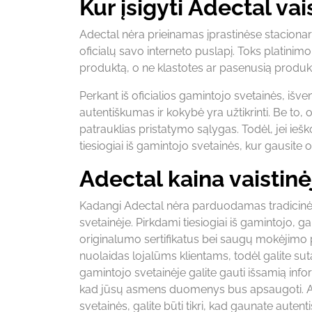
Kur įsigyti Adectal vai
Adectal nėra prieinamas įprastinėse stacionar
oficialų savo interneto puslapį. Toks platini
produktą, o ne klastotes ar pasenusią produkc
Perkant iš oficialios gamintojo svetainės, išve
autentiškumas ir kokybė yra užtikrinti. Be to, o
patrauklias pristatymo sąlygas. Todėl, jei ieš
tiesiogiai iš gamintojo svetainės, kur gausite
Adectal kaina vaistinėj
Kadangi Adectal nėra parduodamas tradicinėse 
svetainėje. Pirkdami tiesiogiai iš gamintojo, g
originalumo sertifikatus bei saugų mokėjimo pro
nuolaidas lojalūms klientams, todėl galite su
gamintojo svetainėje galite gauti išsamią inform
kad jūsų asmens duomenys bus apsaugoti. Adecta
svetainės, galite būti tikri, kad gaunate auten