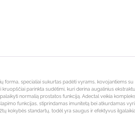
ių forma, specialiai sukurtas padėti vyrams, kovojantiems su
kruopščiai parinkta sudėtimi, kuri derina augalinius ekstraktu
alaikyti normalią prostatos funkciją. Adectal veikia kompleks
šlapimo funkcijas, stiprindamas imunitetą bei atkurdamas vyr
žtų kokybės standartų, todėl yra saugus ir efektyvus ilgalaik