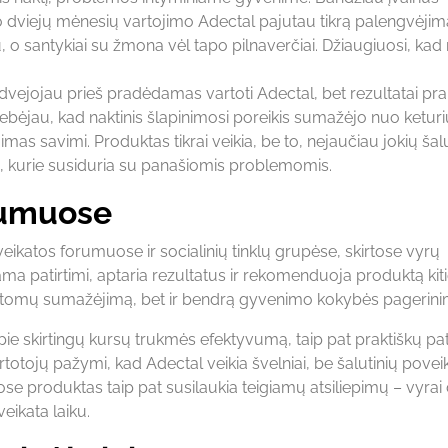
Po dviejų mėnesių vartojimo Adectal pajutau tikrą palengvėjim
, o santykiai su žmona vėl tapo pilnaverčiai. Džiaugiuosi, kad
 dvejojau prieš pradėdamas vartoti Adectal, bet rezultatai pr
stebėjau, kad naktinis šlapinimosi poreikis sumažėjo nuo keturi
ėjimas savimi. Produktas tikrai veikia, be to, nejaučiau jokių šal
 kurie susiduria su panašiomis problemomis.
rumuose
eikatos forumuose ir socialinių tinklų grupėse, skirtose vyrų
igiama patirtimi, aptaria rezultatus ir rekomenduoja produktą kit
imptomų sumažėjimą, bet ir bendrą gyvenimo kokybės pagerini
pie skirtingų kursų trukmės efektyvumą, taip pat praktiškų p
otojų pažymi, kad Adectal veikia švelniai, be šalutinių poveik
luose produktas taip pat susilaukia teigiamų atsiliepimų – vyrai 
veikata laiku.