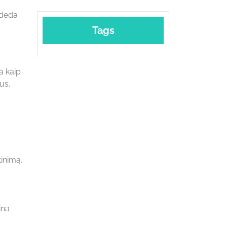
adeda
Tags
a kaip
us.
tinimą,
ina