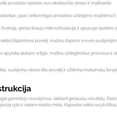
tis prostatos ląsteles nuo oksidacinio streso ir mažinantis
ksidantas, ypač veiksmingas prostatos uždegimo mažinimui ir
funkciją, gerina kraujo mikrocirkuliaciją ir apsaugo ląsteles 
aktinį šlapinimosi poreikį, mažina šlapimo srovės susilpnėjimą
o apytaką dubens srityje, mažina uždegiminius procesus ir s
ia, sustiprina vienas kito poveikį ir užtikrina maksimalų terapi
trukcija
al gamintojo nurodymus, siekiant geriausių rezultatų. Stand
sulę ryte ir vakare maisto metu. Kapsules reikia nuryti ištisai