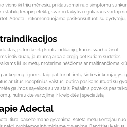
vieno iki trijų mėnesių, priklausomai nuo simptomų sunkum
i stabilų terapinį efektą, svarbu laikytis reguliaraus vartojim
 vartoti Adectal, rekomenduojama pasikonsultuoti su gydytoju,
traindikacijos
as, jis turi keletą kontraindikacijų, kurias svarbu žinoti.
ems individualų jautrumą arba alergiją bet kuriam sudėties
kams iki 18 metų, moterims nėščioms ar maitinančioms krūt
ų ar kepenų ligomis, taip pat turint rimtų širdies ir kraujagysli
ntus ar kitus receptinius vaistus, būtina pasikonsultuoti su gy
ėte galimos sąveikos su vaistais. Pašalinis poveikis pasitaiko 
omų, nutraukite vartojimą ir kreipkitės į specialistą.
 apie Adectal
tal tikrai pakeitė mano gyvenimą. Keletą metų kentėjau nuo l
is naktį, problemos intyminiame gyvenime. Bandžiau įvairius