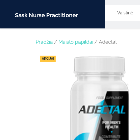
Skip
to
Vaistinė
Sask Nurse Practitioner
content
Pradžia
/
Maisto papildai
/ Adectal
AKCIJA!