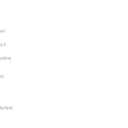
nuo
 ir
katina
nį
artinė
,