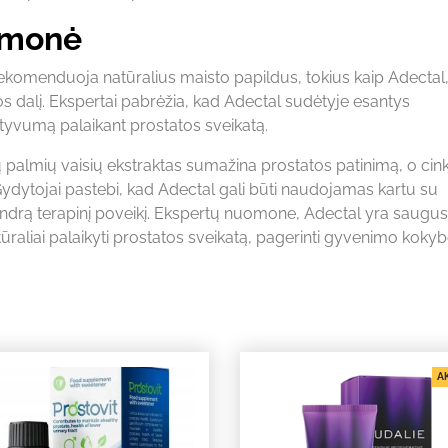
omonė
u rekomenduoja natūralius maisto papildus, tokius kaip Adectal,
os dalį. Ekspertai pabrėžia, kad Adectal sudėtyje esantys
ektyvumą palaikant prostatos sveikatą.
 palmių vaisių ekstraktas sumažina prostatos patinimą, o cink
Gydytojai pastebi, kad Adectal gali būti naudojamas kartu su
endrą terapinį poveikį. Ekspertų nuomone, Adectal yra saugus 
aliai palaikyti prostatos sveikatą, pagerinti gyvenimo kokybę
AK