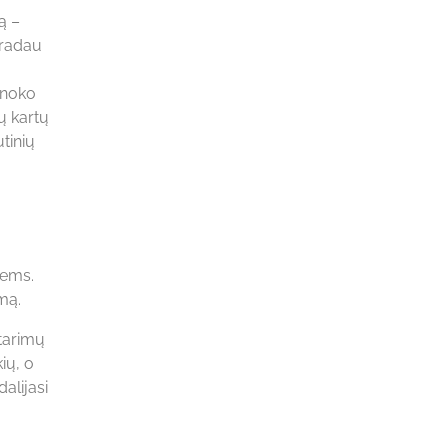
ą –
 radau
anoko
ų kartų
utinių
iems.
mą.
atarimų
ių, o
dalijasi