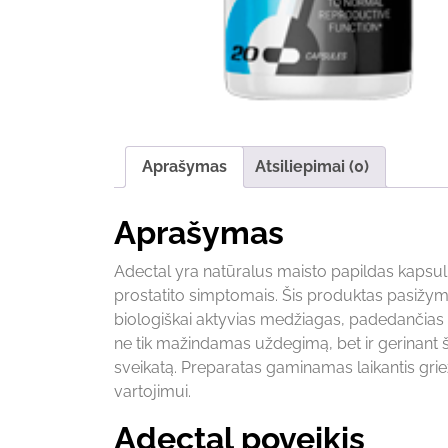
Aprašymas
Atsiliepimai (0)
Aprašymas
Adectal yra natūralus maisto papildas kapsul
prostatito simptomais. Šis produktas pasižymi 
biologiškai aktyvias medžiagas, padedančias p
ne tik mažindamas uždegimą, bet ir gerinant 
sveikatą. Preparatas gaminamas laikantis grie
vartojimui.
Adectal poveikis