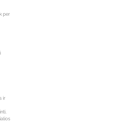
k per
i
 ir
nti,
alios