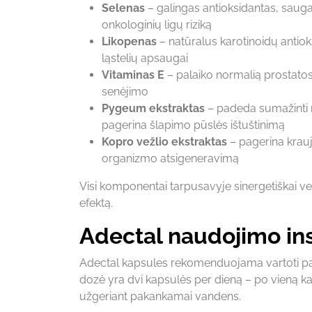
Selenas
– galingas antioksidantas, saugan
onkologinių ligų riziką
Likopenas
– natūralus karotinoidų antio
ląstelių apsaugai
Vitaminas E
– palaiko normalią prostatos 
senėjimo
Pygeum ekstraktas
– padeda sumažinti n
pagerina šlapimo pūslės ištuštinimą
Kopro vežlio ekstraktas
– pagerina krauj
organizmo atsigeneravimą
Visi komponentai tarpusavyje sinergetiškai veik
efektą.
Adectal naudojimo ins
Adectal kapsules rekomenduojama vartoti pag
dozė yra dvi kapsulės per dieną – po vieną kap
užgeriant pakankamai vandens.