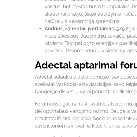
vaistus, bet efektas buvo trumpalaikis. 
skausmai praėjo, šlapinausi žymiai rečiau
natūralų ir veiksmingą sprendimą.
Andrius, 47 metai, įvertinimas: 5/5
Ilgai
visus lūkesčius. Jau po trijų savaičių pa
iki vieno. Taip pat grįžo energija ir pasitik
poveikių. Rekomenduoju visiems vyrams,
Adectal aptarimai fo
Adectal sulaukia didelio dėmesio įvairiuose sv
sveikatai. Vartotojai aktyviai dalijasi savo te
Daugelyje diskusijų vyrai pabrėžia ne tik s
Forumuose galima rasti išsamių atsiliepimų a
dėl optimalaus vartojimo režimo. Daugelis vart
rezultatai išlieka ilgą laiką. Socialiniuose tink
savo istorijomis ir skatina kitus rūpintis savo s