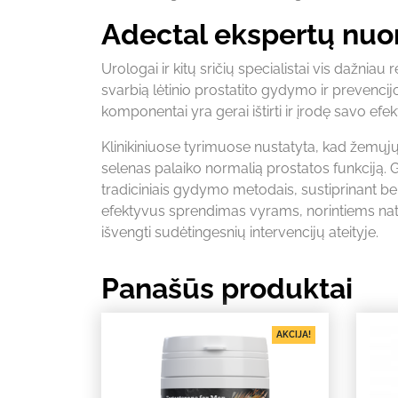
Adectal ekspertų nu
Urologai ir kitų sričių specialistai vis dažnia
svarbią lėtinio prostatito gydymo ir prevencij
komponentai yra gerai ištirti ir įrodę savo ef
Klinikiniuose tyrimuose nustatyta, kad žemųjų
selenas palaiko normalią prostatos funkciją. 
tradiciniais gydymo metodais, sustiprinant b
efektyvus sprendimas vyrams, norintiems natūr
išvengti sudėtingesnių intervencijų ateityje.
Panašūs produktai
AKCIJA!