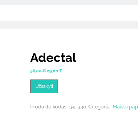
Adectal
Original
Current
58,00
€
29,00
€
price
price
was:
is:
Užsakyti
58,00 €.
29,00 €.
Produkto kodas:
191-330
Kategorija:
Maisto papi