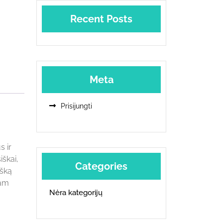
Recent Posts
Meta
Prisijungti
s ir
iškai,
Categories
išką
iam
Nėra kategorijų