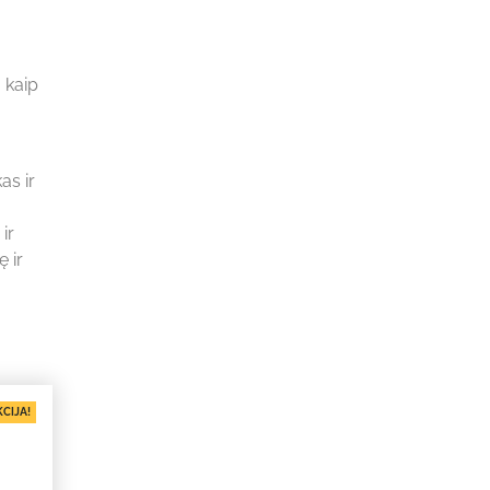
 kaip
as ir
ir
 ir
CIJA!