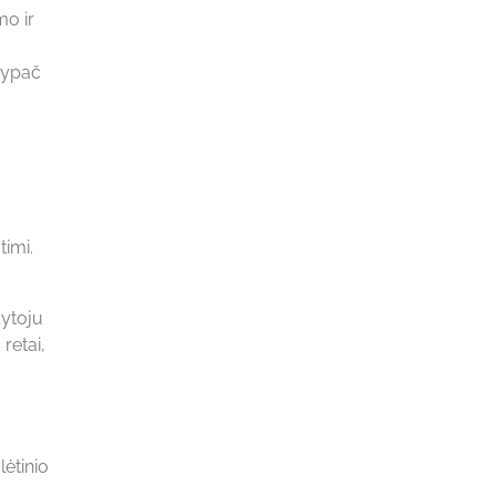
o ir
o
 ypač
imi.
ų
dytoju
retai,
ėtinio