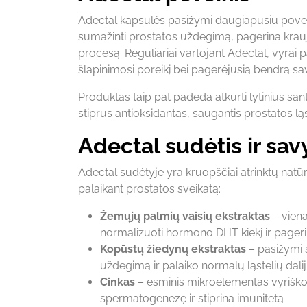
Adectal kapsulės pasižymi daugiapusiu poveik
sumažinti prostatos uždegimą, pagerina kraujo
procesą. Reguliariai vartojant Adectal, vyrai 
šlapinimosi poreikį bei pagerėjusią bendrą sav
Produktas taip pat padeda atkurti lytinius sant
stiprus antioksidantas, saugantis prostatos ląs
Adectal sudėtis ir sa
Adectal sudėtyje yra kruopščiai atrinktų natū
palaikant prostatos sveikatą:
Žemųjų palmių vaisių ekstraktas
– viena
normalizuoti hormono DHT kiekį ir pageri
Kopūstų žiedynų ekstraktas
– pasižymi 
uždegimą ir palaiko normalų ląstelių dali
Cinkas
– esminis mikroelementas vyriškos
spermatogenezę ir stiprina imunitetą