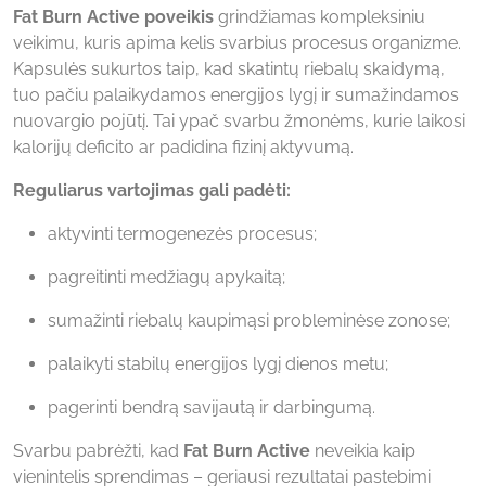
Fat Burn Active poveikis
grindžiamas kompleksiniu
veikimu, kuris apima kelis svarbius procesus organizme.
Kapsulės sukurtos taip, kad skatintų riebalų skaidymą,
tuo pačiu palaikydamos energijos lygį ir sumažindamos
nuovargio pojūtį. Tai ypač svarbu žmonėms, kurie laikosi
kalorijų deficito ar padidina fizinį aktyvumą.
Reguliarus vartojimas gali padėti:
aktyvinti termogenezės procesus;
pagreitinti medžiagų apykaitą;
sumažinti riebalų kaupimąsi probleminėse zonose;
palaikyti stabilų energijos lygį dienos metu;
pagerinti bendrą savijautą ir darbingumą.
Svarbu pabrėžti, kad
Fat Burn Active
neveikia kaip
vienintelis sprendimas – geriausi rezultatai pastebimi