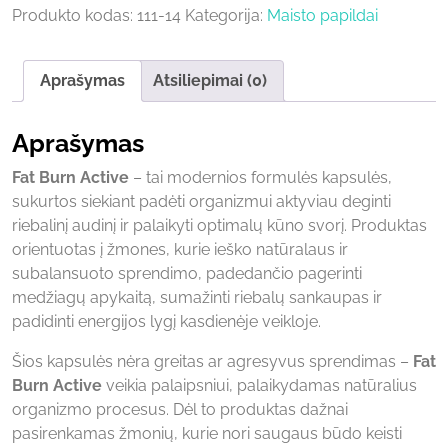
Produkto kodas:
111-14
Kategorija:
Maisto papildai
Aprašymas
Atsiliepimai (0)
Aprašymas
Fat Burn Active
– tai modernios formulės kapsulės,
sukurtos siekiant padėti organizmui aktyviau deginti
riebalinį audinį ir palaikyti optimalų kūno svorį. Produktas
orientuotas į žmones, kurie ieško natūralaus ir
subalansuoto sprendimo, padedančio pagerinti
medžiagų apykaitą, sumažinti riebalų sankaupas ir
padidinti energijos lygį kasdienėje veikloje.
Šios kapsulės nėra greitas ar agresyvus sprendimas –
Fat
Burn Active
veikia palaipsniui, palaikydamas natūralius
organizmo procesus. Dėl to produktas dažnai
pasirenkamas žmonių, kurie nori saugaus būdo keisti