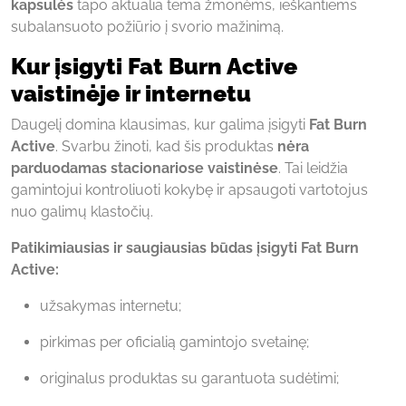
kapsulės
tapo aktualia tema žmonėms, ieškantiems
subalansuoto požiūrio į svorio mažinimą.
Kur įsigyti Fat Burn Active
vaistinėje ir internetu
Daugelį domina klausimas, kur galima įsigyti
Fat Burn
Active
. Svarbu žinoti, kad šis produktas
nėra
parduodamas stacionariose vaistinėse
. Tai leidžia
gamintojui kontroliuoti kokybę ir apsaugoti vartotojus
nuo galimų klastočių.
Patikimiausias ir saugiausias būdas įsigyti Fat Burn
Active:
užsakymas internetu;
pirkimas per oficialią gamintojo svetainę;
originalus produktas su garantuota sudėtimi;