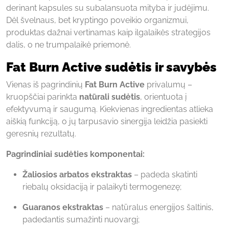
derinant kapsules su subalansuota mityba ir judėjimu.
Dėl švelnaus, bet kryptingo poveikio organizmui,
produktas dažnai vertinamas kaip ilgalaikės strategijos
dalis, o ne trumpalaikė priemonė.
Fat Burn Active sudėtis ir savybės
Vienas iš pagrindinių
Fat Burn Active
privalumų –
kruopščiai parinkta
natūrali sudėtis
, orientuota į
efektyvumą ir saugumą. Kiekvienas ingredientas atlieka
aiškią funkciją, o jų tarpusavio sinergija leidžia pasiekti
geresnių rezultatų.
Pagrindiniai sudėties komponentai:
Žaliosios arbatos ekstraktas
– padeda skatinti
riebalų oksidaciją ir palaikyti termogenezę;
Guaranos ekstraktas
– natūralus energijos šaltinis,
padedantis sumažinti nuovargį;