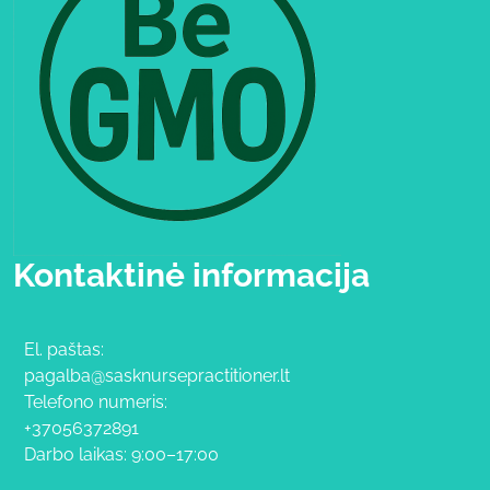
Kontaktinė informacija
El. paštas:
pagalba@sasknursepractitioner.lt
Telefono numeris:
+37056372891
Darbo laikas: 9:00–17:00