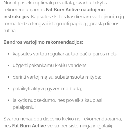
Norint pasiekti optimalų rezultatą, svarbu laikytis
rekomenduojamos
Fat Burn Active naudojimo
instrukcijos
. Kapsulės skirtos kasdieniam vartojimui, o jų
forma leidžia lengvai integruoti papildą į įprastą dienos
rutiną.
Bendros vartojimo rekomendacijos:
kapsules vartoti reguliariai, tuo pačiu paros metu;
užgerti pakankamu kiekiu vandens;
derinti vartojimą su subalansuota mityba;
palaikyti aktyvų gyvenimo būdą;
laikytis nuoseklumo, nes poveikis kaupiasi
palaipsniui.
Svarbu nenaudoti didesnio kiekio nei rekomenduojama,
nes
Fat Burn Active
veikia per sistemingą ir ilgalaikį