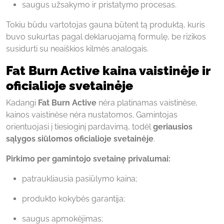
saugus užsakymo ir pristatymo procesas.
Tokiu būdu vartotojas gauna būtent tą produktą, kuris
buvo sukurtas pagal deklaruojamą formulę, be rizikos
susidurti su neaiškios kilmės analogais.
Fat Burn Active kaina vaistinėje ir
oficialioje svetainėje
Kadangi
Fat Burn Active
nėra platinamas vaistinėse,
kainos vaistinėse nėra nustatomos. Gamintojas
orientuojasi į tiesioginį pardavimą, todėl
geriausios
sąlygos siūlomos oficialioje svetainėje
.
Pirkimo per gamintojo svetainę privalumai:
patraukliausia pasiūlymo kaina;
produkto kokybės garantija;
saugus apmokėjimas;