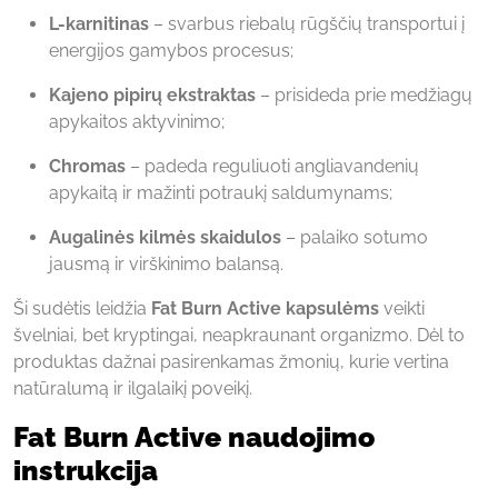
L-karnitinas
– svarbus riebalų rūgščių transportui į
energijos gamybos procesus;
Kajeno pipirų ekstraktas
– prisideda prie medžiagų
apykaitos aktyvinimo;
Chromas
– padeda reguliuoti angliavandenių
apykaitą ir mažinti potraukį saldumynams;
Augalinės kilmės skaidulos
– palaiko sotumo
jausmą ir virškinimo balansą.
Ši sudėtis leidžia
Fat Burn Active kapsulėms
veikti
švelniai, bet kryptingai, neapkraunant organizmo. Dėl to
produktas dažnai pasirenkamas žmonių, kurie vertina
natūralumą ir ilgalaikį poveikį.
Fat Burn Active naudojimo
instrukcija