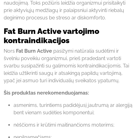
naudojimą. Toks požiūris leidžia organizmui prisitaikyti
prie aktyviųjų medžiagų ir palaipsniui aktyvinti riebalų
deginimo procesus be streso ar diskomforto.
Fat Burn Active vartojimo
kontraindikacijos
Nors
Fat Burn Active
pasižymi natūralia sudėtimi ir
švelniu poveikiu organizmui, prieš pradedant vartoti
svarbu susipažinti su galimomis kontraindikacijomis. Tai
leidžia užtikrinti saugų ir atsakingą papildų vartojimą,
ypač jei asmuo turi individualių sveikatos ypatumų.
Šis produktas nerekomenduojamas:
asmenims, turintiems padidėjusį jautrumą ar alergiją
bent vienam sudėties komponentui;
nėščioms ir krūtimi maitinančioms moterims;
nepilnamečiams;