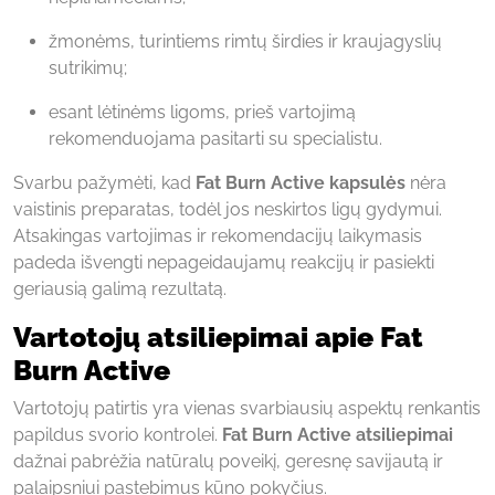
žmonėms, turintiems rimtų širdies ir kraujagyslių
sutrikimų;
esant lėtinėms ligoms, prieš vartojimą
rekomenduojama pasitarti su specialistu.
Svarbu pažymėti, kad
Fat Burn Active kapsulės
nėra
vaistinis preparatas, todėl jos neskirtos ligų gydymui.
Atsakingas vartojimas ir rekomendacijų laikymasis
padeda išvengti nepageidaujamų reakcijų ir pasiekti
geriausią galimą rezultatą.
Vartotojų atsiliepimai apie Fat
Burn Active
Vartotojų patirtis yra vienas svarbiausių aspektų renkantis
papildus svorio kontrolei.
Fat Burn Active atsiliepimai
dažnai pabrėžia natūralų poveikį, geresnę savijautą ir
palaipsniui pastebimus kūno pokyčius.