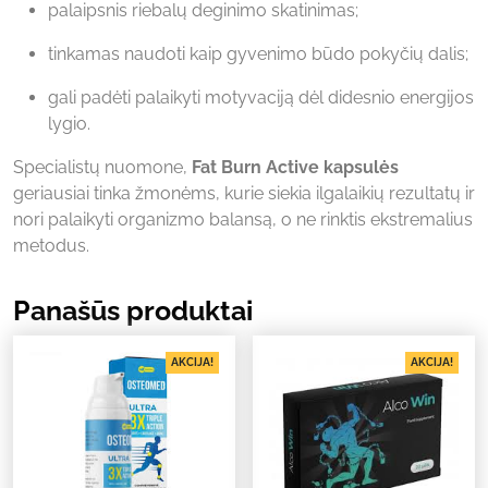
palaipsnis riebalų deginimo skatinimas;
tinkamas naudoti kaip gyvenimo būdo pokyčių dalis;
gali padėti palaikyti motyvaciją dėl didesnio energijos
lygio.
Specialistų nuomone,
Fat Burn Active kapsulės
geriausiai tinka žmonėms, kurie siekia ilgalaikių rezultatų ir
nori palaikyti organizmo balansą, o ne rinktis ekstremalius
metodus.
Panašūs produktai
AKCIJA!
AKCIJA!