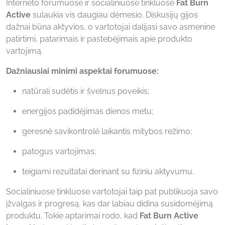
Interneto forumuose ir socialiniuose tinkluose
Fat Burn
Active
sulaukia vis daugiau dėmesio. Diskusijų gijos
dažnai būna aktyvios, o vartotojai dalijasi savo asmenine
patirtimi, patarimais ir pastebėjimais apie produkto
vartojimą.
Dažniausiai minimi aspektai forumuose:
natūrali sudėtis ir švelnus poveikis;
energijos padidėjimas dienos metu;
geresnė savikontrolė laikantis mitybos režimo;
patogus vartojimas;
teigiami rezultatai derinant su fiziniu aktyvumu.
Socialiniuose tinkluose vartotojai taip pat publikuoja savo
įžvalgas ir progresą, kas dar labiau didina susidomėjimą
produktu. Tokie aptarimai rodo, kad
Fat Burn Active