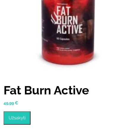
Fat Burn Active
49,99
€
Užsakyti