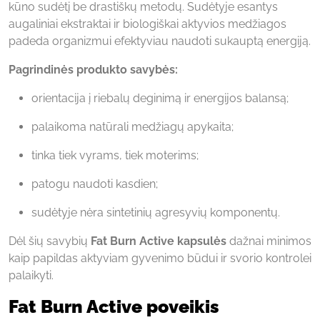
kūno sudėtį be drastiškų metodų. Sudėtyje esantys
augaliniai ekstraktai ir biologiškai aktyvios medžiagos
padeda organizmui efektyviau naudoti sukauptą energiją.
Pagrindinės produkto savybės:
orientacija į riebalų deginimą ir energijos balansą;
palaikoma natūrali medžiagų apykaita;
tinka tiek vyrams, tiek moterims;
patogu naudoti kasdien;
sudėtyje nėra sintetinių agresyvių komponentų.
Dėl šių savybių
Fat Burn Active kapsulės
dažnai minimos
kaip papildas aktyviam gyvenimo būdui ir svorio kontrolei
palaikyti.
Fat Burn Active
poveikis