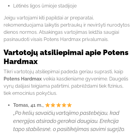
Lėtinės ligos ūmioje stadijoje
Jeigu vartojami kiti papildai ar preparatai,
rekomenduojama laikytis pertraukų ir neviršyti nurodytos
dienos normos. Atsakingas vartojimas leidžia saugiai
pasinaudoti visais Potens Hardmax privalumais.
Vartotojų atsiliepimai apie Potens
Hardmax
Tikri vartotojų atsiliepimai padeda geriau suprasti, kaip
Potens Hardmax
veikia kasdieniame gyvenime. Daugelis
vyrų dalijasi teigiama patirtimi, pabrėždami tiek fizinius,
tiek emocinius pokyčius.
Tomas, 41 m.,
„Po kelių savaičių vartojimo pastebėjau, kad
energijos atsirado gerokai daugiau. Erekcija
tapo stabilesnė, o pasitikėjimas savimi sugrįžo.