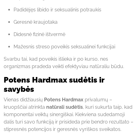
Padidėjęs libido ir seksualinis potraukis
Geresnė kraujotaka
Didesnė fizinė ištvermė
Mažesnis streso poveikis seksualinei funkcijai
Svarbu tai, kad poveikis išlieka ir po kurso, nes
organizmas pradeda veikti efektyviau natūraliu būdu.
Potens Hardmax sudėtis ir
savybės
Vienas didžiausių
Potens Hardmax
privalumų –
kruopščiai atrinkta
natūrali sudėtis
, kuri sukurta taip, kad
komponentai veiktų sinergiškai. Kiekviena sudedamoji
dalis turi savo funkciją ir prisideda prie bendro rezultato –
stipresnės potencijos ir geresnės vyriškos sveikatos.