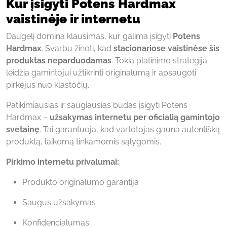
Kur įsigyti Potens Hardmax
vaistinėje ir internetu
Daugelį domina klausimas, kur galima įsigyti
Potens
Hardmax
. Svarbu žinoti, kad
stacionariose vaistinėse šis
produktas neparduodamas
. Tokia platinimo strategija
leidžia gamintojui užtikrinti originalumą ir apsaugoti
pirkėjus nuo klastočių.
Patikimiausias ir saugiausias būdas įsigyti Potens
Hardmax –
užsakymas internetu per oficialią gamintojo
svetainę
. Tai garantuoja, kad vartotojas gauna autentišką
produktą, laikomą tinkamomis sąlygomis.
Pirkimo internetu privalumai:
Produkto originalumo garantija
Saugus užsakymas
Konfidencialumas