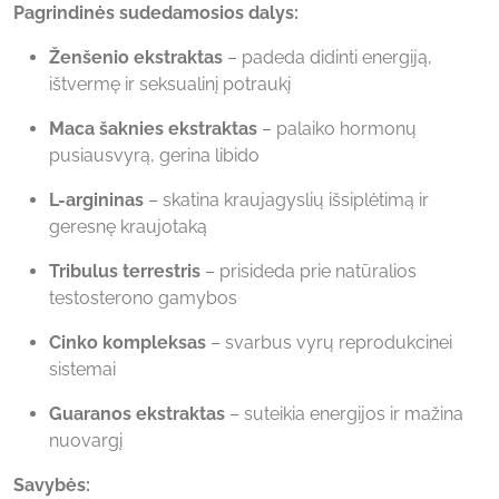
Pagrindinės sudedamosios dalys:
Ženšenio ekstraktas
– padeda didinti energiją,
ištvermę ir seksualinį potraukį
Maca šaknies ekstraktas
– palaiko hormonų
pusiausvyrą, gerina libido
L-argininas
– skatina kraujagyslių išsiplėtimą ir
geresnę kraujotaką
Tribulus terrestris
– prisideda prie natūralios
testosterono gamybos
Cinko kompleksas
– svarbus vyrų reprodukcinei
sistemai
Guaranos ekstraktas
– suteikia energijos ir mažina
nuovargį
Savybės: