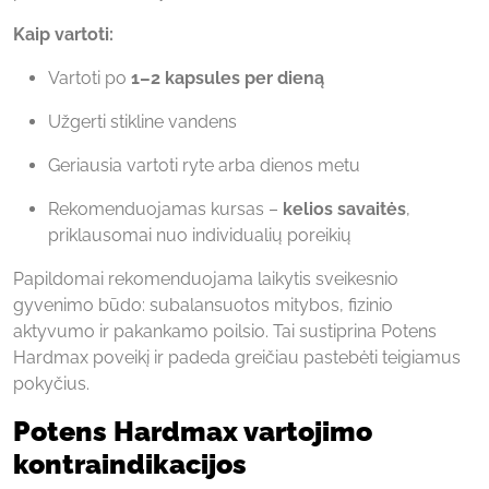
Kaip vartoti:
Vartoti po
1–2 kapsules per dieną
Užgerti stikline vandens
Geriausia vartoti ryte arba dienos metu
Rekomenduojamas kursas –
kelios savaitės
,
priklausomai nuo individualių poreikių
Papildomai rekomenduojama laikytis sveikesnio
gyvenimo būdo: subalansuotos mitybos, fizinio
aktyvumo ir pakankamo poilsio. Tai sustiprina Potens
Hardmax poveikį ir padeda greičiau pastebėti teigiamus
pokyčius.
Potens Hardmax vartojimo
kontraindikacijos