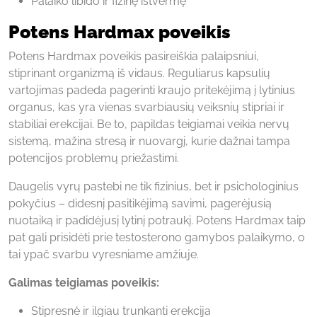
Palaiko libido ir fizinę ištvermę
Potens Hardmax poveikis
Potens Hardmax poveikis pasireiškia palaipsniui,
stiprinant organizmą iš vidaus. Reguliarus kapsulių
vartojimas padeda pagerinti kraujo pritekėjimą į lytinius
organus, kas yra vienas svarbiausių veiksnių stipriai ir
stabiliai erekcijai. Be to, papildas teigiamai veikia nervų
sistemą, mažina stresą ir nuovargį, kurie dažnai tampa
potencijos problemų priežastimi.
Daugelis vyrų pastebi ne tik fizinius, bet ir psichologinius
pokyčius – didesnį pasitikėjimą savimi, pagerėjusią
nuotaiką ir padidėjusį lytinį potraukį. Potens Hardmax taip
pat gali prisidėti prie testosterono gamybos palaikymo, o
tai ypač svarbu vyresniame amžiuje.
Galimas teigiamas poveikis:
Stipresnė ir ilgiau trunkanti erekcija