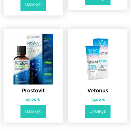
Užsakyti
was:
is:
58,00 €.
29,00 €.
78,00 €.
39,00 €.
Prostovit
Vetonus
49,00
€
39,00
€
Užsakyti
Užsakyti