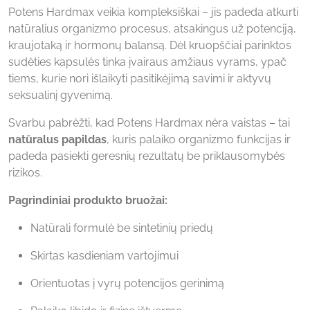
Potens Hardmax veikia kompleksiškai – jis padeda atkurti
natūralius organizmo procesus, atsakingus už potenciją,
kraujotaką ir hormonų balansą. Dėl kruopščiai parinktos
sudėties kapsulės tinka įvairaus amžiaus vyrams, ypač
tiems, kurie nori išlaikyti pasitikėjimą savimi ir aktyvų
seksualinį gyvenimą.
Svarbu pabrėžti, kad Potens Hardmax nėra vaistas – tai
natūralus papildas
, kuris palaiko organizmo funkcijas ir
padeda pasiekti geresnių rezultatų be priklausomybės
rizikos.
Pagrindiniai produkto bruožai:
Natūrali formulė be sintetinių priedų
Skirtas kasdieniam vartojimui
Orientuotas į vyrų potencijos gerinimą