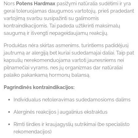
Nors
Potens Hardmax
pasižymi natūralia sudėtimi ir yra
gerai toleruojamas daugumos vartotojų, prieš pradedant
vartojimą svarbu susipažinti su galimomis
kontraindikacijomis. Tai padeda užtikrinti maksimalų
saugumą ir išvengti nepageidaujamų reakcijų.
Produktas nėra skirtas asmenims, turintiems padidėjusį
jautrumą ar alergiją bet kuriai sudedamajai daliai. Taip pat
kapsulių nerekomenduojama vartoti jaunesniems nei
pilnamečiai vyrams, nes jų organizmas dar natūraliai
palaiko pakankamą hormonų balansą.
Pagrindinės kontraindikacijos:
Individualus netoleravimas sudedamosioms dalims
Alerginės reakcijos į augalinius ekstraktus
Rimti širdies ir kraujagyslių sutrikimai (be specialisto
rekomendacijos)