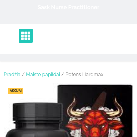
Skip
Sask Nurse Practitioner
to
content
Pradžia
/
Maisto papildai
/ Potens Hardmax
AKCIJA!