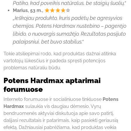
Patiko, kad poveikis natūralus, be staigių šuolių.“
Marius, 53 m.,
☆
„Ieškojau produkto, kuris padėtų be agresyvios
chemijos. Potens Hardmax nustebino – pagerėjo
libido, o nuovargis sumažėjo. Rezultatas pasijuto
palaipsniui, bet buvo stabilus.“
Tokie atsiliepimai rodo, kad produktas dažnai atitinka
vartotojų lūkesčius ir padeda spręsti potencijos
problemas natūraliu būdu.
Potens Hardmax aptarimai
forumuose
Interneto forumuose ir socialiniuose tinkluose
Potens
Hardmax
sulaukia vis daugiau dėmesio. Vyrų
bendruomenės aktyviai diskutuoja apie savo patirtį,
dalijasi rezultatais ir patarimais, kaip pasiekti geriausią
efektą. Dažniausiai pabrėžiama, kad produktas veikia