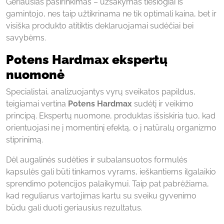
Geriausias pasirinkimas – užsakymas tiesiogiai iš
gamintojo, nes taip užtikrinama ne tik optimali kaina, bet ir
visiška produkto atitiktis deklaruojamai sudėčiai bei
savybėms.
Potens Hardmax ekspertų
nuomonė
Specialistai, analizuojantys vyrų sveikatos papildus,
teigiamai vertina
Potens Hardmax
sudėtį ir veikimo
principą. Ekspertų nuomone, produktas išsiskiria tuo, kad
orientuojasi ne į momentinį efektą, o į natūralų organizmo
stiprinimą.
Dėl augalinės sudėties ir subalansuotos formulės
kapsulės gali būti tinkamos vyrams, ieškantiems ilgalaikio
sprendimo potencijos palaikymui. Taip pat pabrėžiama,
kad reguliarus vartojimas kartu su sveiku gyvenimo
būdu gali duoti geriausius rezultatus.