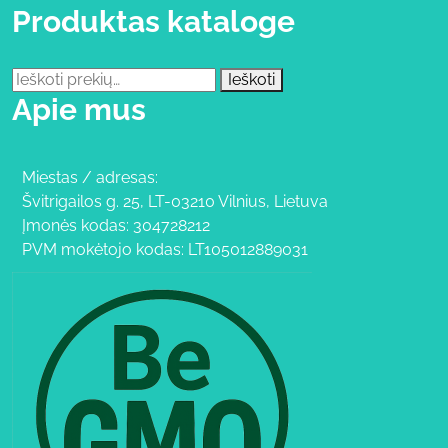
Produktas kataloge
Ieškoti:
Ieškoti
Apie mus
Miestas / adresas:
Švitrigailos g. 25, LT-03210 Vilnius, Lietuva
Įmonės kodas: 304728212
PVM mokėtojo kodas: LT105012889031