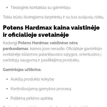
Tiesioginis kontaktas su gamintoju
Tokiu būdu išvengiama tarpininkų ir su tuo susijusių rizikų.
Potens Hardmax kaina vaistinėje
ir oficialioje svetainėje
Kadangi
Potens Hardmax vaistinėse nėra
parduodamas
, kainos jose nerasite. Oficialioje gamintojo
svetainėje siūlomos palankiausios sąlygos, orientuotos į
vartotojų saugumą ir pasitikėjimą produktu.
Gamintojas užtikrina:
Aukštą produkto kokybę
Kontroliuojamą gamybos procesą
Patikimą pirkimo aplinką