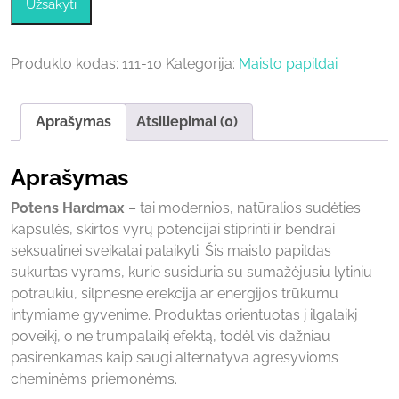
was:
is:
Užsakyti
25,00 €.
5,00 €.
Produkto kodas:
111-10
Kategorija:
Maisto papildai
Aprašymas
Atsiliepimai (0)
Aprašymas
Potens Hardmax
– tai modernios, natūralios sudėties
kapsulės, skirtos vyrų potencijai stiprinti ir bendrai
seksualinei sveikatai palaikyti. Šis maisto papildas
sukurtas vyrams, kurie susiduria su sumažėjusiu lytiniu
potraukiu, silpnesne erekcija ar energijos trūkumu
intymiame gyvenime. Produktas orientuotas į ilgalaikį
poveikį, o ne trumpalaikį efektą, todėl vis dažniau
pasirenkamas kaip saugi alternatyva agresyvioms
cheminėms priemonėms.