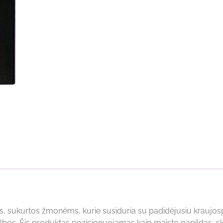
ės, sukurtos žmonėms, kurie susiduria su padidėjusiu kraujo
lbos. Šis produktas pozicionuojamas kaip maisto papildas, sk