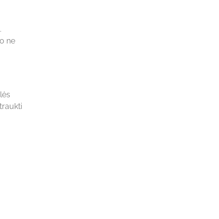
.
 o ne
lės
traukti