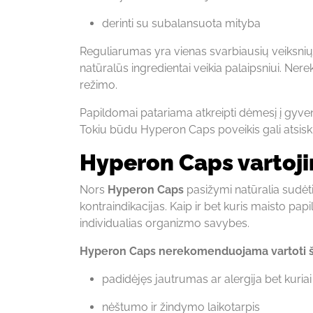
derinti su subalansuota mityba
Reguliarumas yra vienas svarbiausių veiksnių
natūralūs ingredientai veikia palaipsniui. Ner
režimo.
Papildomai patariama atkreipti dėmesį į gyve
Tokiu būdu Hyperon Caps poveikis gali atsiskle
Hyperon Caps vartoji
Nors
Hyperon Caps
pasižymi natūralia sudėti
kontraindikacijas. Kaip ir bet kuris maisto pap
individualias organizmo savybes.
Hyperon Caps nerekomenduojama vartoti šia
padidėjęs jautrumas ar alergija bet kuria
nėštumo ir žindymo laikotarpis