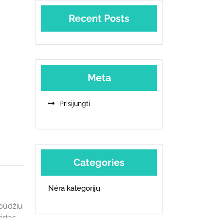
Recent Posts
Meta
Prisijungti
Categories
Nėra kategorijų
spūdžiu
irtas