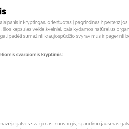
is
aipsnis ir kryptingas, orientuotas į pagrindines hipertenzijos
ų, šios kapsulės veikia švelniai, palaikydamos natūralius org
gali padėti sumažinti kraujospūdžio svyravimus ir pagerinti 
eliomis svarbiomis kryptimis:
t mažėja galvos svaigimas, nuovargis, spaudimo jausmas galv