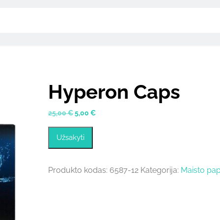
Hyperon Caps
Original
Current
25,00
€
5,00
€
price
price
was:
is:
Užsakyti
25,00 €.
5,00 €.
Produkto kodas:
6587-12
Kategorija:
Maisto pap