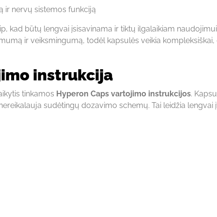
ą ir nervų sistemos funkciją
p, kad būtų lengvai įsisavinama ir tiktų ilgalaikiam naudojimui
inamumą ir veiksmingumą, todėl kapsulės veikia kompleksiškai,
mo instrukcija
laikytis tinkamos
Hyperon Caps vartojimo instrukcijos
. Kapsu
ereikalauja sudėtingų dozavimo schemų. Tai leidžia lengvai į