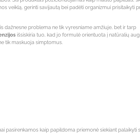
os veiklą, gerinti savijautą bei padėti organizmui prisitaikyti p
is dažnesne problema ne tik vyresniame amžiuje, bet ir tarp
enzijos
išsiskiria tuo, kad jo formulė orientuota į natūralių aug
o ne tik maskuoja simptomus.
ai pasirenkamos kaip papildoma priemonė siekiant palaikyti s