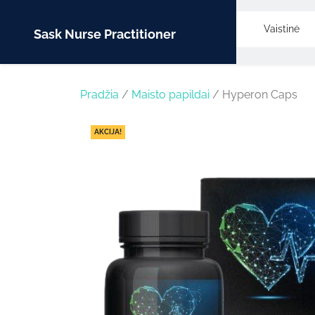
Skip
to
Vaistinė
Sask Nurse Practitioner
content
Pradžia
/
Maisto papildai
/ Hyperon Caps
AKCIJA!