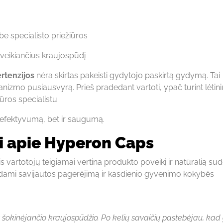
be specialisto priežiūros
 veikiančius kraujospūdį
rtenzijos
nėra skirtas pakeisti gydytojo paskirtą gydymą. Tai
izmo pusiausvyrą. Prieš pradedant vartoti, ypač turint lėtinių
ros specialistu.
k efektyvumą, bet ir saugumą.
ai apie Hyperon Caps
 vartotojų teigiamai vertina produkto poveikį ir natūralią sudė
ždami savijautos pagerėjimą ir kasdienio gyvenimo kokybės
 šokinėjančio kraujospūdžio. Po kelių savaičių pastebėjau, kad