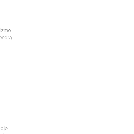
anizmo
bendrą
oje.