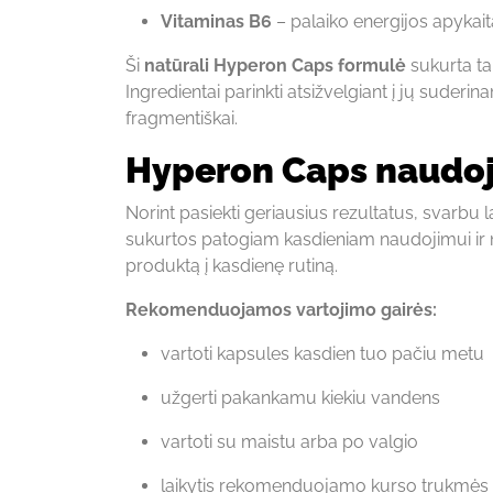
Vitaminas B6
– palaiko energijos apykait
Ši
natūrali Hyperon Caps formulė
sukurta tai
Ingredientai parinkti atsižvelgiant į jų suder
fragmentiškai.
Hyperon Caps naudoji
Norint pasiekti geriausius rezultatus, svarbu 
sukurtos patogiam kasdieniam naudojimui ir n
produktą į kasdienę rutiną.
Rekomenduojamos vartojimo gairės:
vartoti kapsules kasdien tuo pačiu metu
užgerti pakankamu kiekiu vandens
vartoti su maistu arba po valgio
laikytis rekomenduojamo kurso trukmės