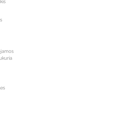
kis
os
dojamos
sukuria
les