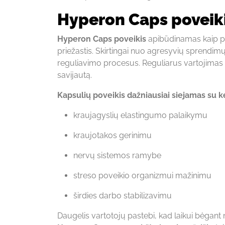
Hyperon Caps poveik
Hyperon Caps poveikis
apibūdinamas kaip pal
priežastis. Skirtingai nuo agresyvių sprendim
reguliavimo procesus. Reguliarus vartojimas 
savijautą.
Kapsulių poveikis dažniausiai siejamas su k
kraujagyslių elastingumo palaikymu
kraujotakos gerinimu
nervų sistemos ramybe
streso poveikio organizmui mažinimu
širdies darbo stabilizavimu
Daugelis vartotojų pastebi, kad laikui bėgan