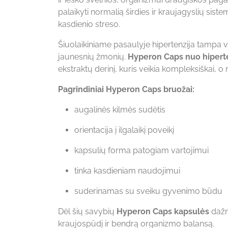
palaikyti normalią širdies ir kraujagyslių sistem
kasdienio streso.
Šiuolaikiniame pasaulyje hipertenzija tampa v
jaunesnių žmonių.
Hyperon Caps nuo hipert
ekstraktų derinį, kuris veikia kompleksiškai, 
Pagrindiniai Hyperon Caps bruožai:
augalinės kilmės sudėtis
orientacija į ilgalaikį poveikį
kapsulių forma patogiam vartojimui
tinka kasdieniam naudojimui
suderinamas su sveiku gyvenimo būdu
Dėl šių savybių
Hyperon Caps kapsulės
dažn
kraujospūdį ir bendrą organizmo balansą.