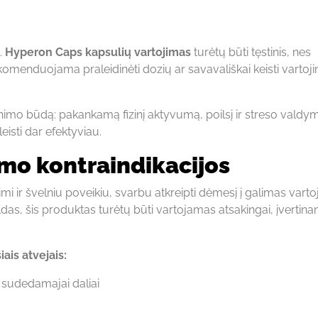
.
Hyperon Caps kapsulių vartojimas
turėtų būti tęstinis, nes
ekomenduojama praleidinėti dozių ar savavališkai keisti vartoj
nimo būdą: pakankamą fizinį aktyvumą, poilsį ir streso valdy
isti dar efektyviau.
mo kontraindikacijos
mi ir švelniu poveikiu, svarbu atkreipti dėmesį į galimas vart
ildas, šis produktas turėtų būti vartojamas atsakingai, įvertina
is atvejais:
i sudedamajai daliai