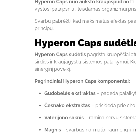
Hyperon Caps nuo aukšto kraujospūdžio
tai
vystosi palaipsniui, leisdamas organizmui pris
Svarbu pabrėžti, kad maksimalus efektas pas
principų.
Hyperon Caps
sudėtis
Hyperon Caps sudėtis
pagrįsta kruopščiai at
širdies ir kraujagyslių sistemos palaikymui. Ki
sinerginį poveikį.
Pagrindiniai Hyperon Caps komponentai:
Gudobelės ekstraktas
– padeda palaikyti
Česnako ekstraktas
– prisideda prie cho
Valerijono šaknis
– ramina nervų sistemą,
Magnis
– svarbus normaliai raumenų ir ner