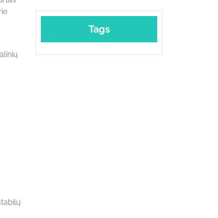
rie
Tags
alinių
tabilų