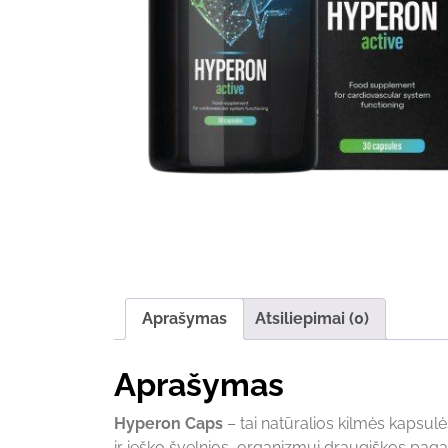
Aprašymas
Atsiliepimai (0)
Aprašymas
Hyperon Caps
– tai natūralios kilmės kapsul
ir ieško švelnios, organizmui draugiškos paga