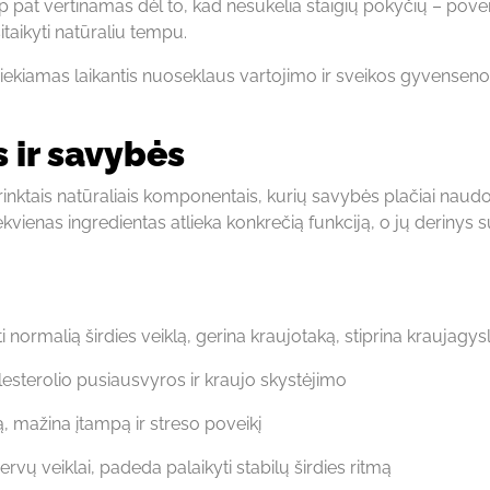
p pat vertinamas dėl to, kad nesukelia staigių pokyčių – povei
itaikyti natūraliu tempu.
iekiamas laikantis nuoseklaus vartojimo ir sveikos gyvensen
 ir savybės
rinktais natūraliais komponentais, kurių savybės plačiai nau
ekvienas ingredientas atlieka konkrečią funkciją, o jų derinys 
 normalią širdies veiklą, gerina kraujotaką, stiprina kraujagys
lesterolio pusiausvyros ir kraujo skystėjimo
 mažina įtampą ir streso poveikį
vų veiklai, padeda palaikyti stabilų širdies ritmą