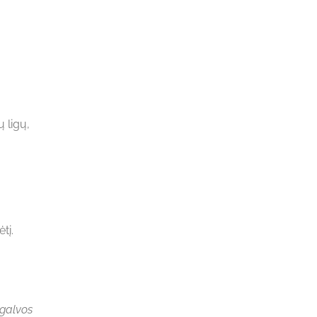
 ligų,
tį.
 galvos