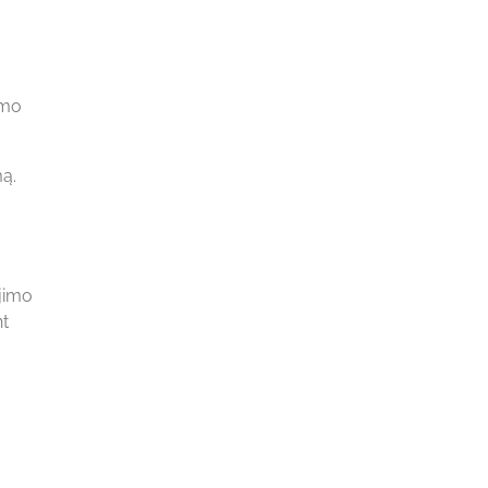
imo
mą.
ojimo
nt