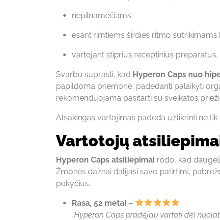
nepilnamečiams
esant rimtiems širdies ritmo sutrikimams 
vartojant stiprius receptinius preparatus,
Svarbu suprasti, kad
Hyperon Caps nuo hipe
papildoma priemonė, padedanti palaikyti organ
rekomenduojama pasitarti su sveikatos priežiū
Atsakingas vartojimas padeda užtikrinti ne ti
Vartotojų atsiliepim
Hyperon Caps atsiliepimai
rodo, kad daugelis
Žmonės dažnai dalijasi savo patirtimi, pabrė
pokyčius.
Rasa, 52 metai –
„Hyperon Caps pradėjau vartoti dėl nuolat